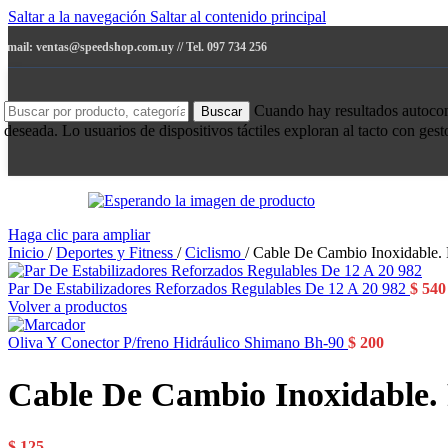
Saltar a la navegación
Saltar al contenido principal
e-mail: ventas@speedshop.com.uy // Tel. 097 734 256
Cuando hay resultados autocompl
Buscar
deseada. Lo usuarios de dispositivos táctiles exploran al tacto con ges
Haga clic para ampliar
Inicio
/
Deportes y Fitness
/
Ciclismo
/
Cable De Cambio Inoxidable. 
Par De Estabilizadores Reforzados Regulables De 12 A 20 982
$
540
Volver a productos
Oliva Y Conector P/freno Hidráulico Shimano Bh-90
$
200
Cable De Cambio Inoxidable. 
$
125