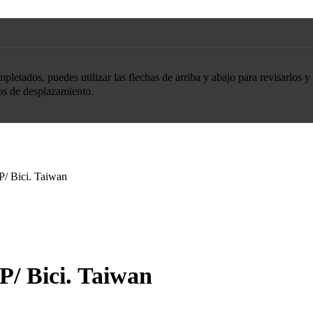
etados, puedes utilizar las flechas de arriba y abajo para revisarlos y 
tos de desplazamiento.
P/ Bici. Taiwan
P/ Bici. Taiwan