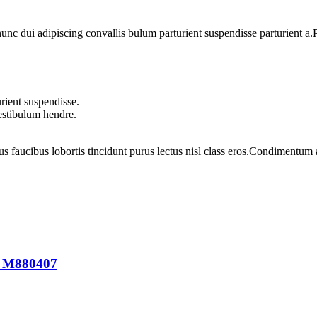
 dui adipiscing convallis bulum parturient suspendisse parturient a.Pa
rient suspendisse.
vestibulum hendre.
us faucibus lobortis tincidunt purus lectus nisl class eros.Condimentum
A M880407