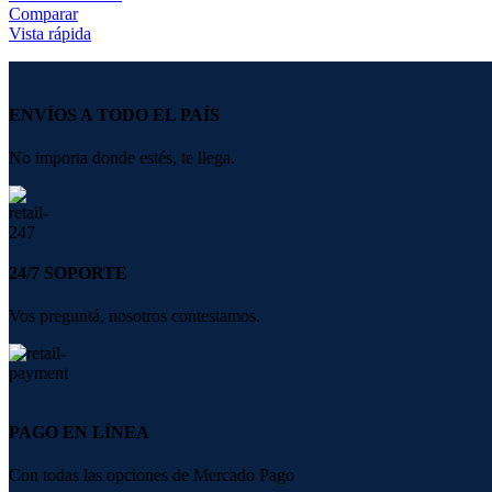
Comparar
Vista rápida
ENVÍOS A TODO EL PAÍS
No importa donde estés, te llega.
24/7 SOPORTE
Vos preguntá, nosotros contestamos.
PAGO EN LÍNEA
Con todas las opciones de Mercado Pago