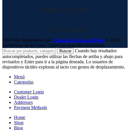
EMPRESAS DE ENVIO
NUESTRAS REDES
Sitio Web desarrollado por
Creactivos Agencia Digital
© 2026
SpeedShop de la Costa - Todos los derechos reservados.
Cuando hay resultados
Buscar
autocompletados, puedes utilizar las flechas de arriba y abajo para
revisarlos y Enter para ir a la página deseada. Lo usuarios de
dispositivos táctiles exploran al tacto con gestos de desplazamiento.
Menú
Categorías
Customer Login
Dealer Login
Addresses
Payment Methods
Home
Shop
Blog