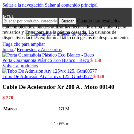
Saltar a la navegación
Saltar al contenido principal
MENÚ
Cuando hay resultados
Buscar
autocompletados, puedes utilizar las flechas de arriba y abajo para
revisarlos y Enter para ir a la página deseada. Lo usuarios de
dispositivos táctiles exploran al tacto con gestos de desplazamiento.
Haga clic para ampliar
Inicio
/
Repuestos y Accesorios
Porta Caramañola Plástico Eco Blanco - Beco
$
150
Volver a productos
Tubo De Admisión Atv 125/vx 125. Gtm00577
$
320
Cable De Acelerador Xr 200 A . Moto 00140
$
270
Marca
GTM
1.055 m