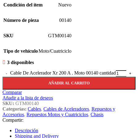
Condición del ítem
Nuevo
Número de pieza
00140
SKU
GTM00140
Tipo de vehículo
Moto/Cuatriciclo
3 disponibles
Cable De Acelerador Xr 200 A . Moto 00140 cantidad
AÑADIR AL CARRITO
Comparar
Añadir a la lista de deseos
SKU:
GTM00140
Categorías:
Cables
,
Cables de Aceleradores
,
Repuestos y
Accesorios
,
Repuestos Motos y Cuatriciclos
,
Chasis
Compartir:
Descripción
Shipping and Delivery