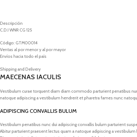
Descripción
C.D.I WNR CG 125
Código: GTM00014
Ventas al por menor y al por mayor
Envíos hacia todo el país
Shipping and Delivery
MAECENAS IACULIS
Vestibulum curae torquent diam diam commodo parturient penatibus nunc du
natoque adipiscing a vestibulum hendrerit et pharetra fames nunc natoqu
ADIPISCING CONVALLIS BULUM
Vestibulum penatibus nunc dui adipiscing convallis bulum parturient susp
Abitur parturient praesent lectus quam a natoque adipiscing a vestibulum