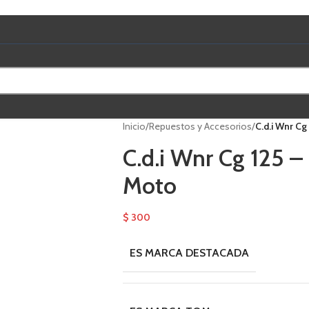
Inicio
/
Repuestos y Accesorios
/
C.d.i Wnr C
C.d.i Wnr Cg 125 
Moto
$
300
ES MARCA DESTACADA