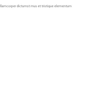
t ullamcorper dictumst mus et tristique elementum