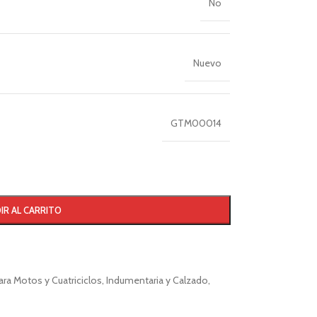
No
Nuevo
GTM00014
IR AL CARRITO
ara Motos y Cuatriciclos
,
Indumentaria y Calzado
,