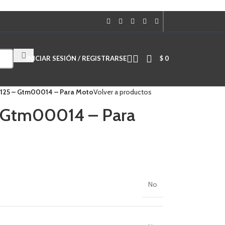
Cuando hay resultados autocompletados, puedes utilizar las flechas de
INICIAR SESIÓN / REGISTRARSE
$
0
g 125 – Gtm00014 – Para Moto
Volver a productos
– Gtm00014 – Para
No