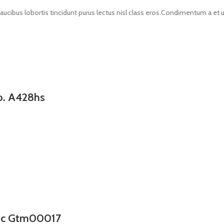
faucibus lobortis tincidunt purus lectus nisl class eros.Condimentum a e
o. A428hs
etc Gtm00017