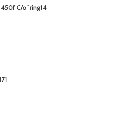
 450f C/o´ring14
171