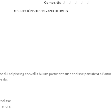
Compartir:
DESCRIPCIÓN
SHIPPING AND DELIVERY
i adipiscing convallis bulum parturient suspendisse parturient a.Parturi
e dui.
endisse.
 hendre.