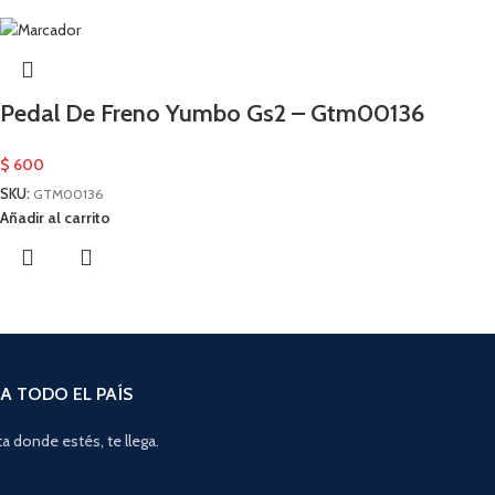
Pedal De Freno Yumbo Gs2 – Gtm00136
$
600
SKU:
GTM00136
Añadir al carrito
A TODO EL PAÍS
a donde estés, te llega.