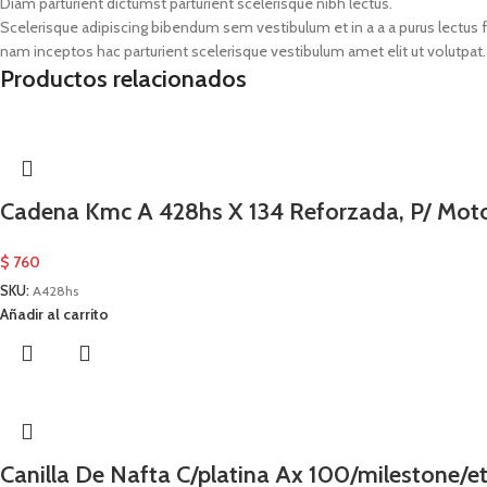
Diam parturient dictumst parturient scelerisque nibh lectus.
Scelerisque adipiscing bibendum sem vestibulum et in a a a purus lectus 
nam inceptos hac parturient scelerisque vestibulum amet elit ut volutpat.
Productos relacionados
Cadena Kmc A 428hs X 134 Reforzada, P/ Mot
$
760
SKU:
A428hs
Añadir al carrito
Canilla De Nafta C/platina Ax 100/milestone/