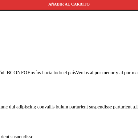
AÑADIR AL CARRITO
d: BCONFOEnvíos hacia todo el paísVentas al por menor y al por ma
 dui adipiscing convallis bulum parturient suspendisse parturient a.Pa
rient suspendisse.