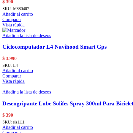
$
390
SKU:
M880407
Añadir al carrito
Comparar
Vista rápida
Añadir a la lista de deseos
Ciclocomputador L4 Navihood Smart Gps
$
3.990
SKU:
L4
Añadir al carrito
Comparar
Vista rápida
Añadir a la lista de deseos
Desengripante Lube Solifes Spray 300ml Para Bicicle
$
390
SKU:
sls1111
Añadir al carrito
Comparar