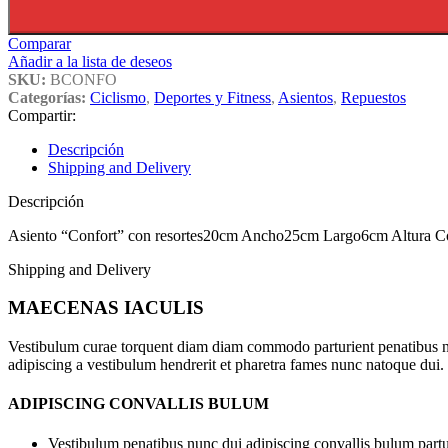
Comparar
Añadir a la lista de deseos
SKU:
BCONFO
Categorías:
Ciclismo
,
Deportes y Fitness
,
Asientos
,
Repuestos
Compartir:
Descripción
Shipping and Delivery
Descripción
Asiento “Confort” con resortes20cm Ancho25cm Largo6cm Altura Có
Shipping and Delivery
MAECENAS IACULIS
Vestibulum curae torquent diam diam commodo parturient penatibus nunc
adipiscing a vestibulum hendrerit et pharetra fames nunc natoque dui.
ADIPISCING CONVALLIS BULUM
Vestibulum penatibus nunc dui adipiscing convallis bulum partu