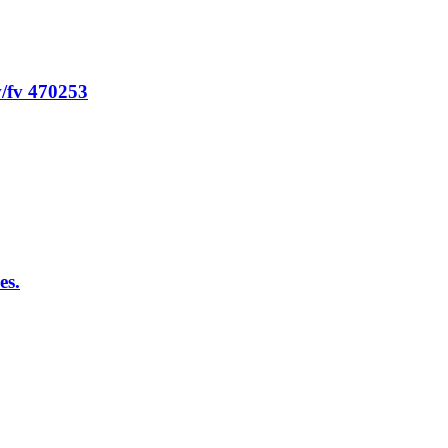
/fv 470253
es.