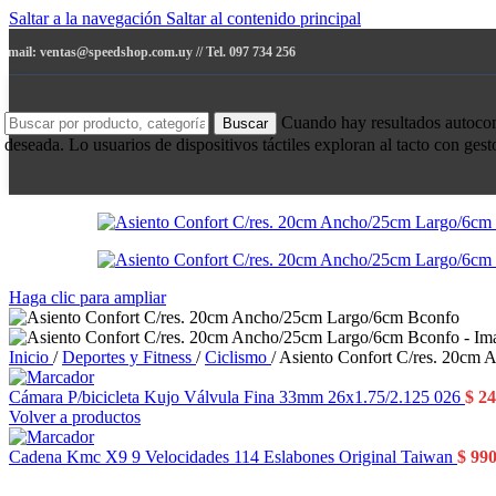
Saltar a la navegación
Saltar al contenido principal
e-mail: ventas@speedshop.com.uy // Tel. 097 734 256
Cuando hay resultados autocompl
Buscar
deseada. Lo usuarios de dispositivos táctiles exploran al tacto con ges
Haga clic para ampliar
Inicio
/
Deportes y Fitness
/
Ciclismo
/
Asiento Confort C/res. 20cm
Cámara P/bicicleta Kujo Válvula Fina 33mm 26x1.75/2.125 026
$
24
Volver a productos
Cadena Kmc X9 9 Velocidades 114 Eslabones Original Taiwan
$
99