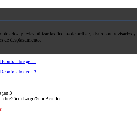
etados, puedes utilizar las flechas de arriba y abajo para revisarlos y 
tos de desplazamiento.
 Ancho/25cm Largo/6cm Bconfo
0
0