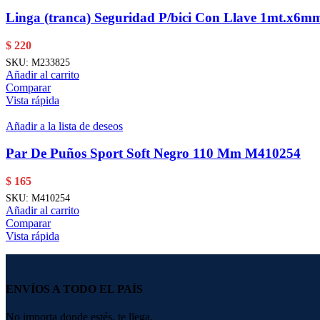
Linga (tranca) Seguridad P/bici Con Llave 1mt.x6
$
220
SKU:
M233825
Añadir al carrito
Comparar
Vista rápida
Añadir a la lista de deseos
Par De Puños Sport Soft Negro 110 Mm M410254
$
165
SKU:
M410254
Añadir al carrito
Comparar
Vista rápida
ENVÍOS A TODO EL PAÍS
No importa donde estés, te llega.