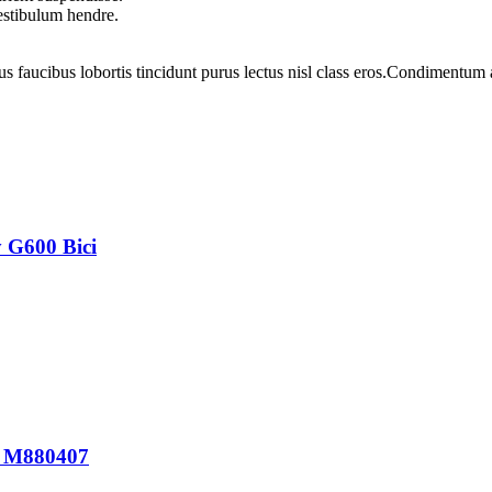
vestibulum hendre.
us faucibus lobortis tincidunt purus lectus nisl class eros.Condimentum
 G600 Bici
A M880407