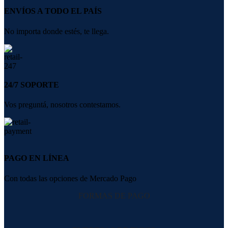
ENVÍOS A TODO EL PAÍS
No importa donde estés, te llega.
24/7 SOPORTE
Vos preguntá, nosotros contestamos.
PAGO EN LÍNEA
Con todas las opciones de Mercado Pago
FORMAS DE PAGO