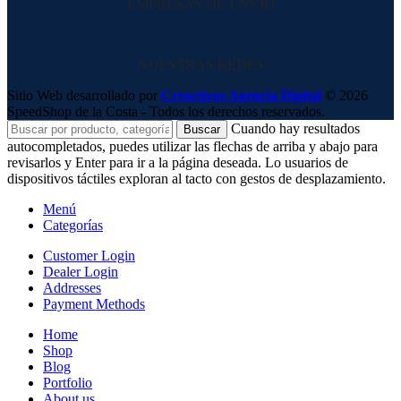
EMPRESAS DE ENVIO
NUESTRAS REDES
Sitio Web desarrollado por
Creactivos Agencia Digital
© 2026
SpeedShop de la Costa - Todos los derechos reservados.
Cuando hay resultados
Buscar
autocompletados, puedes utilizar las flechas de arriba y abajo para
revisarlos y Enter para ir a la página deseada. Lo usuarios de
dispositivos táctiles exploran al tacto con gestos de desplazamiento.
Menú
Categorías
Customer Login
Dealer Login
Addresses
Payment Methods
Home
Shop
Blog
Portfolio
About us