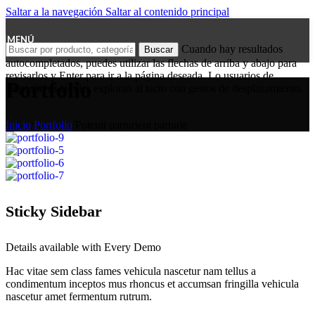
Saltar a la navegación
Saltar al contenido principal
MENÚ
Cuando hay resultados
Buscar
autocompletados, puedes utilizar las flechas de arriba y abajo para
revisarlos y Enter para ir a la página deseada. Lo usuarios de
Portfolio
dispositivos táctiles exploran al tacto con gestos de desplazamiento.
Inicio
/
Portfolio
/
Potenti parturient parturie
Sticky Sidebar
Details available with Every Demo
Hac vitae sem class fames vehicula nascetur nam tellus a
condimentum inceptos mus rhoncus et accumsan fringilla vehicula
nascetur amet fermentum rutrum.