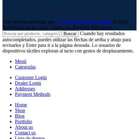
NUESTRAS REDES
Sitio Web desarrollado por
Creactivos Agencia Digital
© 2026
SpeedShop de la Costa - Todos los derechos reservados.
Cuando hay resultados
Buscar
autocompletados, puedes utilizar las flechas de arriba y abajo para
revisarlos y Enter para ir a la página deseada. Lo usuarios de
dispositivos táctiles exploran al tacto con gestos de desplazamiento.
Menú
Categorías
Customer Login
Dealer Login
Addresses
Payment Methods
Home
Shop
Blog
Portfolio
About us
Contact us
Lista de deseos