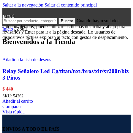
Saltar a la navegación
Saltar al contenido principal
MENÚ
Cuando hay resultados
Buscar
autocompletados, puedes utilizar las flechas de arriba y abajo para
Inicio
/
Zouil
revisarlos y Enter para ir a la página deseada. Lo usuarios de
dispositivos táctiles exploran al tacto con gestos de desplazamiento.
Bienvenidos a la Tienda
Añadir a la lista de deseos
Relay Señalero Led Cg/titan/nxr/bros/xlr/xr200r/biz
3 Pinos
$
440
SKU:
54262
Añadir al carrito
Comparar
Vista rápida
ENVÍOS A TODO EL PAÍS