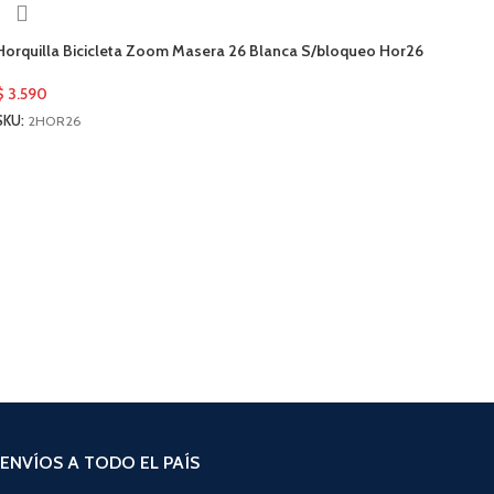
Horquilla Bicicleta Zoom Masera 26 Blanca S/bloqueo Hor26
$
3.590
SKU:
2HOR26
AÑADIR AL CARRITO
ENVÍOS A TODO EL PAÍS