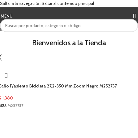
Saltar a la navegación
Saltar al contenido principal
MENÚ
Inicio
/
Zoom
Bienvenidos a la Tienda
Caño P/asiento Bicicleta 27,2×350 Mm Zoom Negro M252757
$
1.380
SKU:
M252757
AÑADIR AL CARRITO