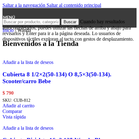
Saltar a la navegación
Saltar al contenido principal
MENÚ
Cuando hay resultados
Buscar
autocompletados, puedes utilizar las flechas de arriba y abajo para
Inicio
/
Wanda
revisarlos y Enter para ir a la página deseada. Lo usuarios de
dispositivos táctiles exploran al tacto con gestos de desplazamiento.
Bienvenidos a la Tienda
Añadir a la lista de deseos
Cubierta 8 1/2×2(50-134) O 8,5×3(50-134).
Scooter/carro Bebe
$
790
SKU:
CUB-812
Añadir al carrito
Comparar
Vista rápida
Añadir a la lista de deseos