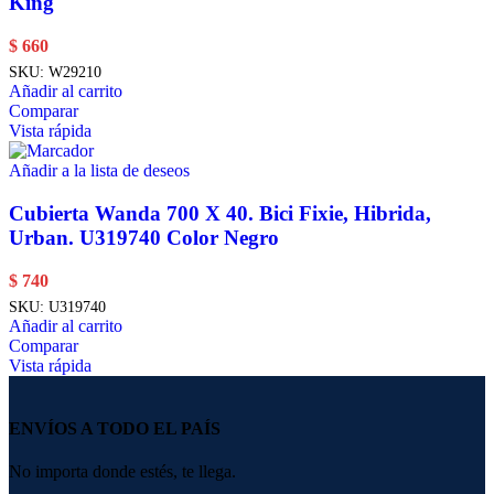
King
$
660
SKU:
W29210
Añadir al carrito
Comparar
Vista rápida
Añadir a la lista de deseos
Cubierta Wanda 700 X 40. Bici Fixie, Hibrida,
Urban. U319740 Color Negro
$
740
SKU:
U319740
Añadir al carrito
Comparar
Vista rápida
ENVÍOS A TODO EL PAÍS
No importa donde estés, te llega.