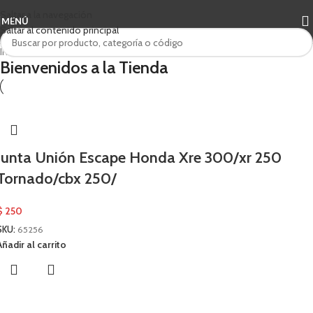
Saltar a la navegación
MENÚ
Saltar al contenido principal
Inicio
/
Valflex
Bienvenidos a la Tienda
Junta Unión Escape Honda Xre 300/xr 250
Tornado/cbx 250/
$
250
SKU:
65256
Añadir al carrito