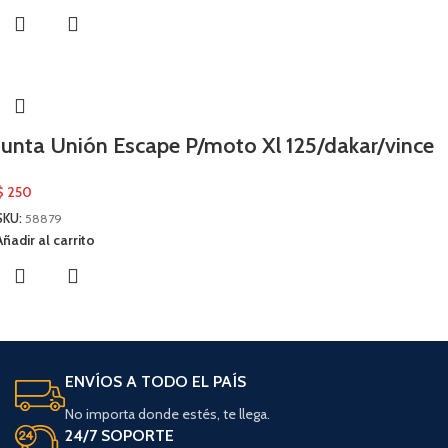
Junta Unión Escape P/moto Xl 125/dakar/vince
$
250
SKU:
58879
Añadir al carrito
ENVÍOS A TODO EL PAÍS
No importa donde estés, te llega.
24/7 SOPORTE