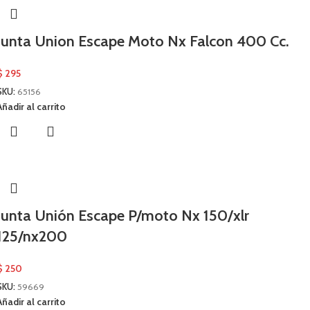
Junta Union Escape Moto Nx Falcon 400 Cc.
$
295
SKU:
65156
Añadir al carrito
Junta Unión Escape P/moto Nx 150/xlr
125/nx200
$
250
SKU:
59669
Añadir al carrito