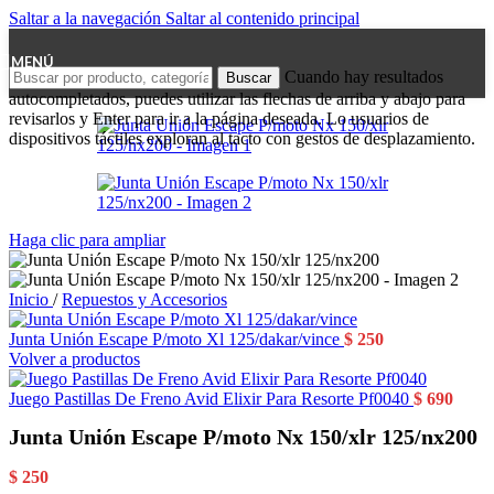
Saltar a la navegación
Saltar al contenido principal
MENÚ
Cuando hay resultados
Buscar
autocompletados, puedes utilizar las flechas de arriba y abajo para
revisarlos y Enter para ir a la página deseada. Lo usuarios de
dispositivos táctiles exploran al tacto con gestos de desplazamiento.
Haga clic para ampliar
Inicio
/
Repuestos y Accesorios
Junta Unión Escape P/moto Xl 125/dakar/vince
$
250
Volver a productos
Juego Pastillas De Freno Avid Elixir Para Resorte Pf0040
$
690
Junta Unión Escape P/moto Nx 150/xlr 125/nx200
$
250