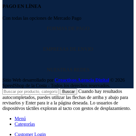
PAGO EN LÍNEA
Con todas las opciones de Mercado Pago
FORMAS DE PAGO
EMPRESAS DE ENVIO
NUESTRAS REDES
Sitio Web desarrollado por
Creactivos Agencia Digital
© 2026
SpeedShop de la Costa - Todos los derechos reservados.
Cuando hay resultados
Buscar
autocompletados, puedes utilizar las flechas de arriba y abajo para
revisarlos y Enter para ir a la página deseada. Lo usuarios de
dispositivos táctiles exploran al tacto con gestos de desplazamiento.
Menú
Categorías
Customer Login