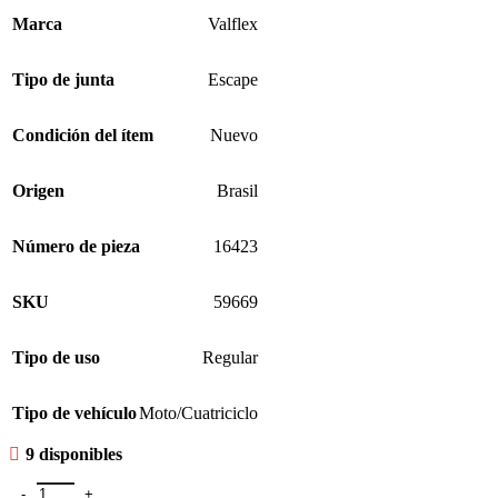
Marca
Valflex
Tipo de junta
Escape
Condición del ítem
Nuevo
Origen
Brasil
Número de pieza
16423
SKU
59669
Tipo de uso
Regular
Tipo de vehículo
Moto/Cuatriciclo
9 disponibles
Junta Unión Escape P/moto Nx 150/xlr 125/nx200 cantidad