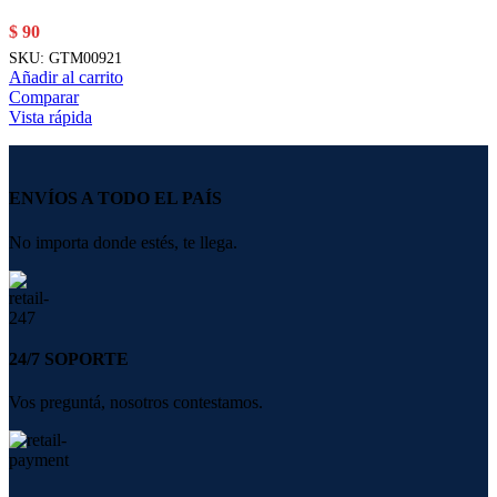
$
90
SKU:
GTM00921
Añadir al carrito
Comparar
Vista rápida
ENVÍOS A TODO EL PAÍS
No importa donde estés, te llega.
24/7 SOPORTE
Vos preguntá, nosotros contestamos.