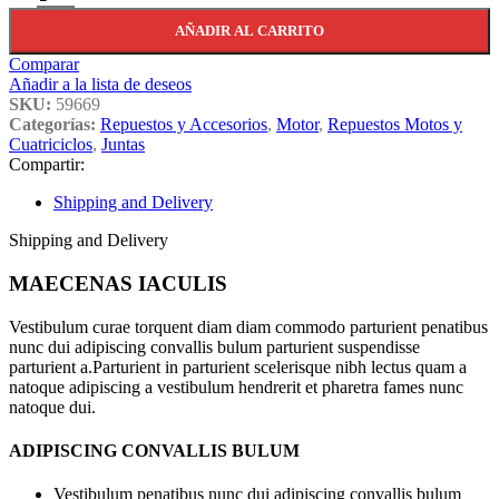
AÑADIR AL CARRITO
Comparar
Añadir a la lista de deseos
SKU:
59669
Categorías:
Repuestos y Accesorios
,
Motor
,
Repuestos Motos y
Cuatriciclos
,
Juntas
Compartir:
Shipping and Delivery
Shipping and Delivery
MAECENAS IACULIS
Vestibulum curae torquent diam diam commodo parturient penatibus
nunc dui adipiscing convallis bulum parturient suspendisse
parturient a.Parturient in parturient scelerisque nibh lectus quam a
natoque adipiscing a vestibulum hendrerit et pharetra fames nunc
natoque dui.
ADIPISCING CONVALLIS BULUM
Vestibulum penatibus nunc dui adipiscing convallis bulum