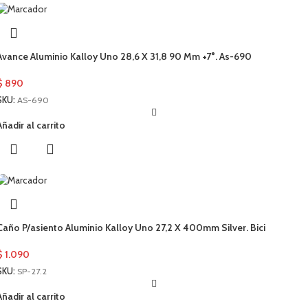
Avance Aluminio Kalloy Uno 28,6 X 31,8 90 Mm +7°. As-690
$
890
SKU:
AS-690
Añadir al carrito
Caño P/asiento Aluminio Kalloy Uno 27,2 X 400mm Silver. Bici
$
1.090
SKU:
SP-27.2
Añadir al carrito