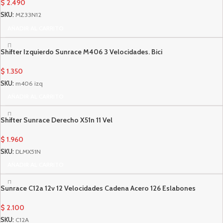
$
2.490
SKU:
MZ33N12
AÑADIR AL CARRITO
Shifter Izquierdo Sunrace M406 3 Velocidades. Bici
$
1.350
SKU:
m406 izq
AÑADIR AL CARRITO
Shifter Sunrace Derecho X51n 11 Vel
$
1.960
SKU:
DLMX51N
AÑADIR AL CARRITO
Sunrace C12a 12v 12 Velocidades Cadena Acero 126 Eslabones
$
2.100
SKU:
C12A