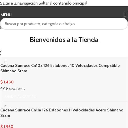
Saltar a la navegación
Saltar al contenido principal
MENÚ
Inicio
/
SunRace
Bienvenidos a la Tienda
Cadena Sunrace Cn10a 126 Eslabones 10 Velocidades Compatible
Shimano Sram
$
1.430
SKU:
M660018
AÑADIR AL CARRITO
Cadena Sunrace Cn11a 126 Eslabones 11 Velocidades Acero Shimano
Sram
$
1.960