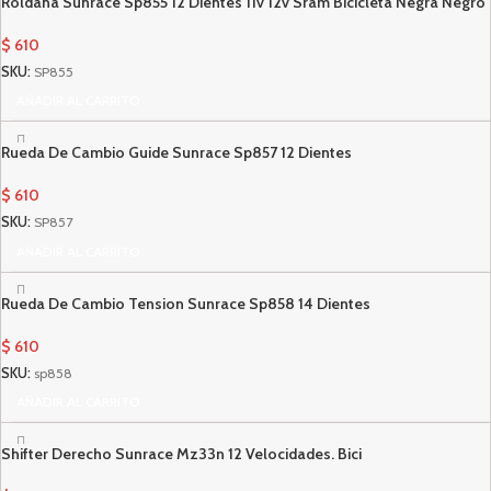
Roldana Sunrace Sp855 12 Dientes 11v 12v Sram Bicicleta Negra Negro
$
610
SKU:
SP855
AÑADIR AL CARRITO
Rueda De Cambio Guide Sunrace Sp857 12 Dientes
$
610
SKU:
SP857
AÑADIR AL CARRITO
Rueda De Cambio Tension Sunrace Sp858 14 Dientes
$
610
SKU:
sp858
AÑADIR AL CARRITO
Shifter Derecho Sunrace Mz33n 12 Velocidades. Bici