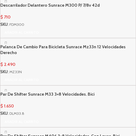
Descarrilador Delantero Sunrace M300 P/ 7/8v 42d
$
710
SKU:
FDM300
AÑADIR AL CARRITO
Palanca De Cambio Para Bicicleta Sunrace Mz33n 12 Velocidades
Derecho
$
2.490
SKU:
MZ33N
AÑADIR AL CARRITO
Par De Shifter Sunrace M33 3×8 Velocidades. Bici
$
1.650
SKU:
DLM33.8
AÑADIR AL CARRITO
Par De Shifter Sunrace M406 3×8 Velocidades, Con Levas. Bici