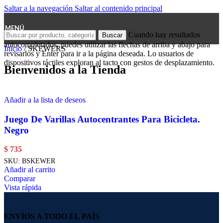
Saltar a la navegación
Saltar al contenido principal
MENÚ
Cuando hay resultados
Buscar
autocompletados, puedes utilizar las flechas de arriba y abajo para
Inicio
/
SKEWERS
revisarlos y Enter para ir a la página deseada. Lo usuarios de
dispositivos táctiles exploran al tacto con gestos de desplazamiento.
Bienvenidos a la Tienda
Añadir a la lista de deseos
Juego De Varillas Autocentrantes Para Bicicleta.
Negro
$
735
SKU:
BSKEWER
Añadir al carrito
Comparar
Vista rápida
ENVÍOS A TODO EL PAÍS