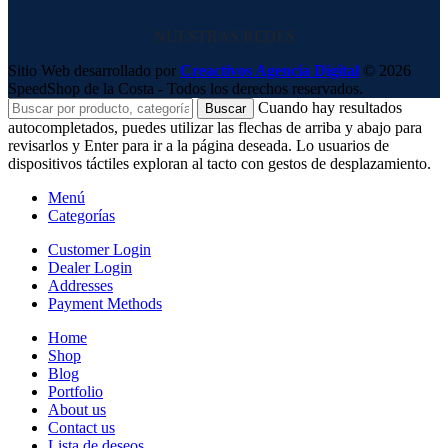
NUESTRAS REDES
Sitio Web desarrollado por
Creactivos Agencia Digital
© 2026
SpeedShop de la Costa - Todos los derechos reservados.
Cuando hay resultados
Buscar
autocompletados, puedes utilizar las flechas de arriba y abajo para
revisarlos y Enter para ir a la página deseada. Lo usuarios de
dispositivos táctiles exploran al tacto con gestos de desplazamiento.
Menú
Categorías
Customer Login
Dealer Login
Addresses
Payment Methods
Home
Shop
Blog
Portfolio
About us
Contact us
Lista de deseos