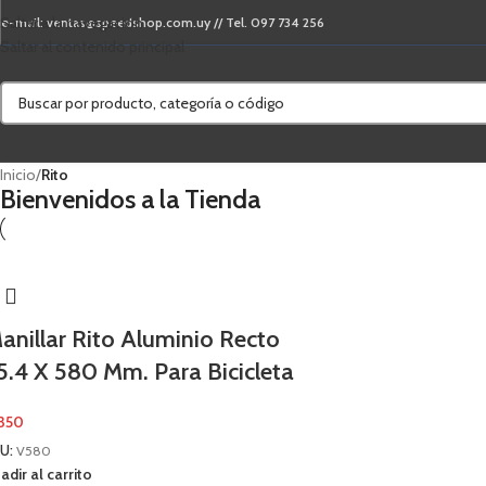
Saltar a la navegación
e-mail: ventas@speedshop.com.uy // Tel. 097 734 256
Saltar al contenido principal
Inicio
/
Rito
Bienvenidos a la Tienda
anillar Rito Aluminio Recto
5.4 X 580 Mm. Para Bicicleta
350
U:
V580
adir al carrito