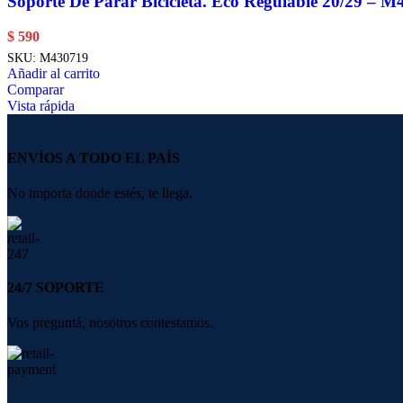
Soporte De Parar Bicicleta. Eco Regulable 20/29 – 
$
590
SKU:
M430719
Añadir al carrito
Comparar
Vista rápida
ENVÍOS A TODO EL PAÍS
No importa donde estés, te llega.
24/7 SOPORTE
Vos preguntá, nosotros contestamos.