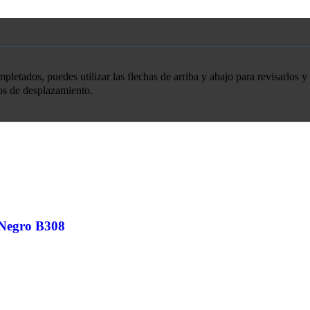
etados, puedes utilizar las flechas de arriba y abajo para revisarlos y 
tos de desplazamiento.
 Negro B308