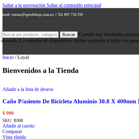
Saltar a la navegación
Saltar al contenido principal
e-mail: ventas@speedshop.com.uy // Tel. 097 734 256
Cuando hay resultados autocompl
Buscar
deseada. Lo usuarios de dispositivos táctiles exploran al tacto con ges
Inicio
/
Loyal
Bienvenidos a la Tienda
Añadir a la lista de deseos
Caño P/asiento De Bicicleta Aluminio 30.8 X 400mm
$
990
SKU:
B308
Añadir al carrito
Comparar
Vista rápida