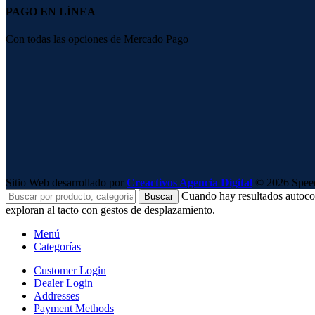
PAGO EN LÍNEA
Con todas las opciones de Mercado Pago
Sitio Web desarrollado por
Creactivos Agencia Digital
© 2026 SpeedS
Cuando hay resultados autocomp
Buscar
exploran al tacto con gestos de desplazamiento.
Menú
Categorías
Customer Login
Dealer Login
Addresses
Payment Methods