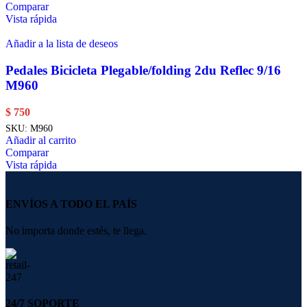
Comparar
Vista rápida
Añadir a la lista de deseos
Pedales Bicicleta Plegable/folding 2du Reflec 9/16
M960
$
750
SKU:
M960
Añadir al carrito
Comparar
Vista rápida
ENVÍOS A TODO EL PAÍS
No importa donde estés, te llega.
24/7 SOPORTE