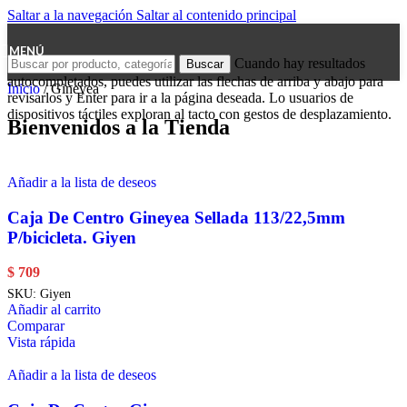
Saltar a la navegación
Saltar al contenido principal
MENÚ
Cuando hay resultados
Buscar
autocompletados, puedes utilizar las flechas de arriba y abajo para
Inicio
/
Gineyea
revisarlos y Enter para ir a la página deseada. Lo usuarios de
dispositivos táctiles exploran al tacto con gestos de desplazamiento.
Bienvenidos a la Tienda
Añadir a la lista de deseos
Caja De Centro Gineyea Sellada 113/22,5mm
P/bicicleta. Giyen
$
709
SKU:
Giyen
Añadir al carrito
Comparar
Vista rápida
Añadir a la lista de deseos