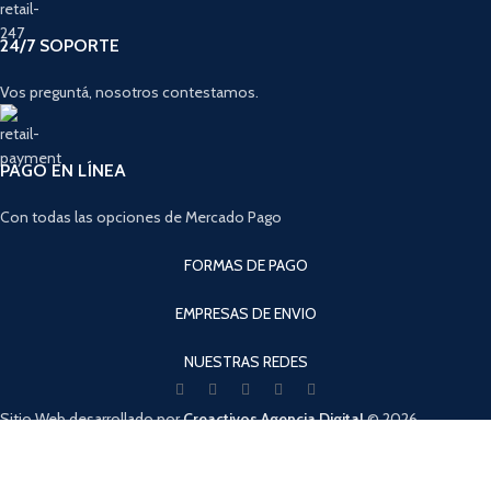
24/7 SOPORTE
Vos preguntá, nosotros contestamos.
PAGO EN LÍNEA
Con todas las opciones de Mercado Pago
FORMAS DE PAGO
EMPRESAS DE ENVIO
NUESTRAS REDES
Sitio Web desarrollado por
Creactivos Agencia Digital
© 2026
SpeedShop de la Costa - Todos los derechos reservados.
Cuando hay resultados autocompletados, puedes utilizar las flechas de arri
Tienda