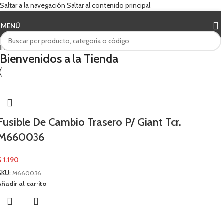
Saltar a la navegación
Saltar al contenido principal
MENÚ
Inicio
/
Giant
Bienvenidos a la Tienda
Fusible De Cambio Trasero P/ Giant Tcr.
M660036
$
1.190
SKU:
M660036
Añadir al carrito