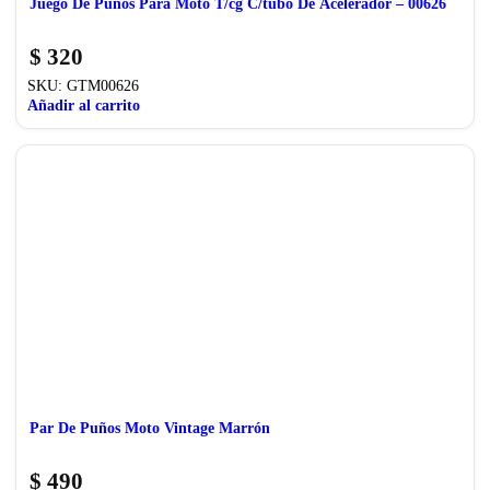
Juego De Puños Para Moto T/cg C/tubo De Acelerador – 00626
$
320
SKU:
GTM00626
Añadir al carrito
Par De Puños Moto Vintage Marrón
$
490