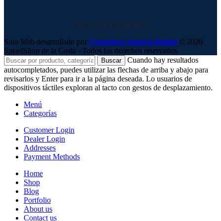
NUESTRAS REDES
Sitio Web desarrollado por
Creactivos Agencia Digital
© 2026
SpeedShop de la Costa - Todos los derechos reservados.
Cuando hay resultados
Buscar
autocompletados, puedes utilizar las flechas de arriba y abajo para
revisarlos y Enter para ir a la página deseada. Lo usuarios de
dispositivos táctiles exploran al tacto con gestos de desplazamiento.
Menú
Categorías
Customer Login
Dealer Login
Addresses
Payment Methods
Home
Shop
Blog
Portfolio
About us
Contact us