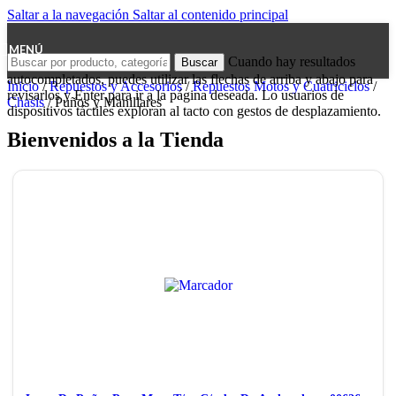
Saltar a la navegación
Saltar al contenido principal
MENÚ
Cuando hay resultados
Buscar
autocompletados, puedes utilizar las flechas de arriba y abajo para
Inicio
/
Repuestos y Accesorios
/
Repuestos Motos y Cuatriciclos
/
revisarlos y Enter para ir a la página deseada. Lo usuarios de
Chasis
/
Puños y Manillares
dispositivos táctiles exploran al tacto con gestos de desplazamiento.
Bienvenidos a la Tienda