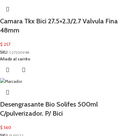
Camara Tkx Bici 27.5×2.3/2.7 Valvula Fina
48mm
$
257
SKU:
C27230V48
Añadir al carrito
Desengrasante Bio Solifes 500ml
C/pulverizador. P/ Bici
$
560
SKU:
SLS1022