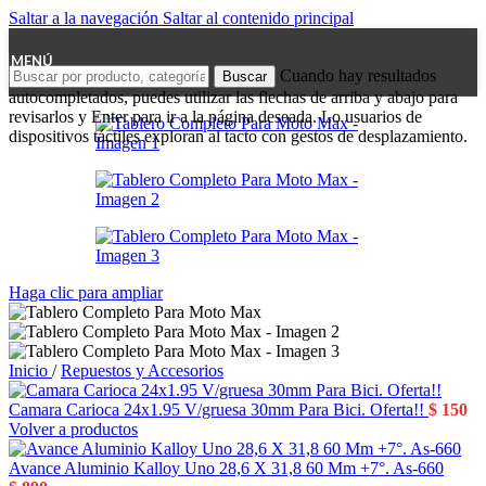
Saltar a la navegación
Saltar al contenido principal
MENÚ
Cuando hay resultados
Buscar
autocompletados, puedes utilizar las flechas de arriba y abajo para
revisarlos y Enter para ir a la página deseada. Lo usuarios de
dispositivos táctiles exploran al tacto con gestos de desplazamiento.
Haga clic para ampliar
Inicio
/
Repuestos y Accesorios
Camara Carioca 24x1.95 V/gruesa 30mm Para Bici. Oferta!!
$
150
Volver a productos
Avance Aluminio Kalloy Uno 28,6 X 31,8 60 Mm +7°. As-660