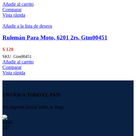
Añadir al carrito
Comparar
Vista rápida
Añadir a la lista de deseos
Rulemán Para Moto, 6201 2rs. Gtm00451
$
120
SKU:
Gtm00451
Añadir al carrito
Comparar
Vista rápida
ENVÍOS A TODO EL PAÍS
No importa donde estés, te llega.