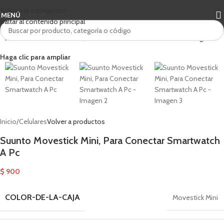
Saltar a la navegación
MENÚ
Saltar al contenido principal
Haga clic para ampliar
Inicio
/
Celulares
Volver a productos
Suunto Movestick Mini, Para Conectar Smartwatch
A Pc
$
900
COLOR-DE-LA-CAJA
Movestick Mini