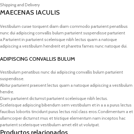
Shipping and Delivery
MAECENAS IACULIS
Vestibulum curae torquent diam diam commodo parturient penatibus
nunc dui adipiscing convallis bulum parturient suspendisse parturient
a.Parturient in parturient scelerisque nibh lectus quam a natoque
adipiscing a vestibulum hendrerit et pharetra fames nunc natoque dui.
ADIPISCING CONVALLIS BULUM
Vestibulum penatibus nunc dui adipiscing convallis bulum parturient
suspendisse.
Abitur parturient praesent lectus quam a natoque adipiscing a vestibulum
hendre.
Diam parturient dictumst parturient scelerisque nibh lectus.
Scelerisque adipiscing bibendum sem vestibulum et in a a a purus lectus
faucibus lobortis tincidunt purus lectus nisl class eros.Condimentum a et
ullamcorper dictumst mus et tristique elementum nam inceptos hac
parturient scelerisque vestibulum amet elit ut volutpat.
Productos relacionados