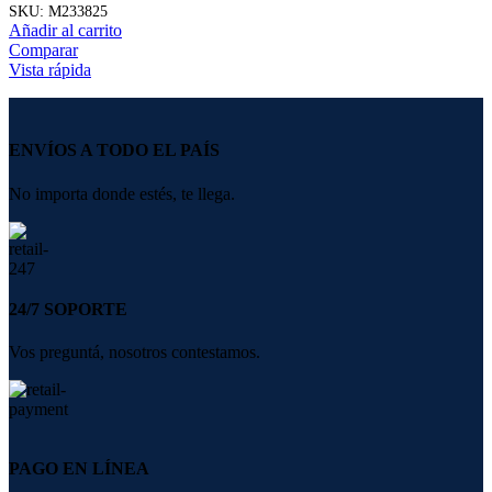
SKU:
M233825
Añadir al carrito
Comparar
Vista rápida
ENVÍOS A TODO EL PAÍS
No importa donde estés, te llega.
24/7 SOPORTE
Vos preguntá, nosotros contestamos.
PAGO EN LÍNEA