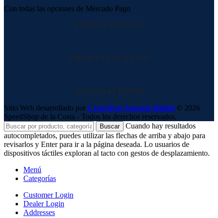
Con todas las opciones de Mercado Pago
FORMAS DE PAGO
EMPRESAS DE ENVIO
NUESTRAS REDES
Sitio Web desarrollado por
Creactivos Agencia Digital
© 2026
SpeedShop de la Costa - Todos los derechos reservados.
Cuando hay resultados
Buscar
autocompletados, puedes utilizar las flechas de arriba y abajo para
revisarlos y Enter para ir a la página deseada. Lo usuarios de
dispositivos táctiles exploran al tacto con gestos de desplazamiento.
Menú
Categorías
Customer Login
Dealer Login
Addresses