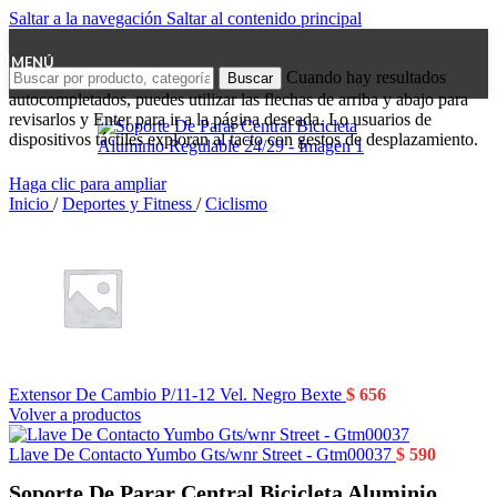
Saltar a la navegación
Saltar al contenido principal
MENÚ
Cuando hay resultados
Buscar
autocompletados, puedes utilizar las flechas de arriba y abajo para
revisarlos y Enter para ir a la página deseada. Lo usuarios de
dispositivos táctiles exploran al tacto con gestos de desplazamiento.
Haga clic para ampliar
Inicio
/
Deportes y Fitness
/
Ciclismo
Extensor De Cambio P/11-12 Vel. Negro Bexte
$
656
Volver a productos
Llave De Contacto Yumbo Gts/wnr Street - Gtm00037
$
590
Soporte De Parar Central Bicicleta Aluminio