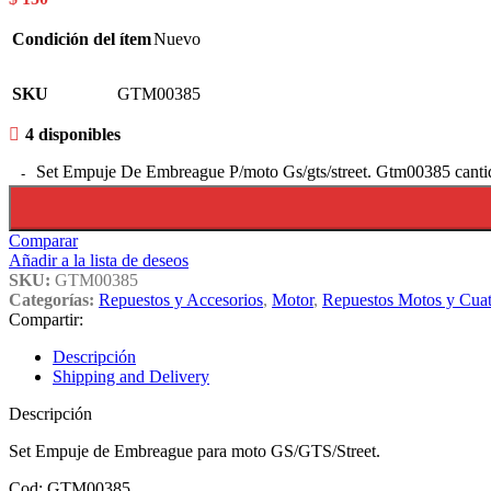
Condición del ítem
Nuevo
SKU
GTM00385
4 disponibles
Set Empuje De Embreague P/moto Gs/gts/street. Gtm00385 canti
Comparar
Añadir a la lista de deseos
SKU:
GTM00385
Categorías:
Repuestos y Accesorios
,
Motor
,
Repuestos Motos y Cuatr
Compartir:
Descripción
Shipping and Delivery
Descripción
Set Empuje de Embreague para moto GS/GTS/Street.
Cod: GTM00385