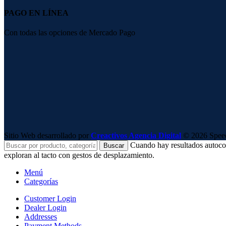
PAGO EN LÍNEA
Con todas las opciones de Mercado Pago
Sitio Web desarrollado por
Creactivos Agencia Digital
© 2026 SpeedS
Cuando hay resultados autocomp
Buscar
exploran al tacto con gestos de desplazamiento.
Menú
Categorías
Customer Login
Dealer Login
Addresses
Payment Methods