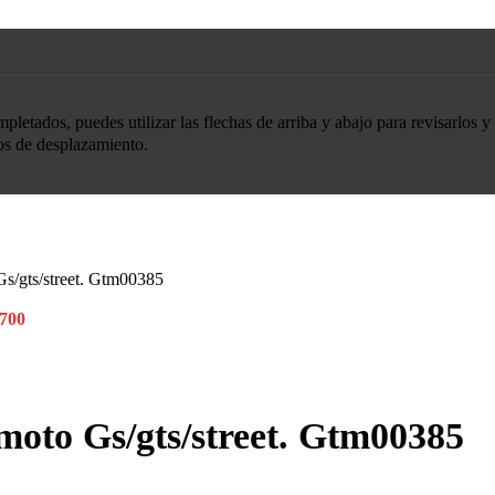
etados, puedes utilizar las flechas de arriba y abajo para revisarlos y 
tos de desplazamiento.
s/gts/street. Gtm00385
700
oto Gs/gts/street. Gtm00385