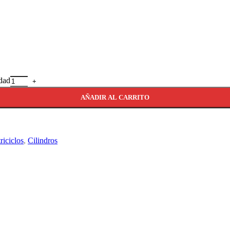
dad
AÑADIR AL CARRITO
iciclos
,
Cilindros