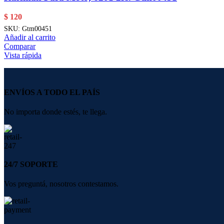
$
120
SKU:
Gtm00451
Añadir al carrito
Comparar
Vista rápida
ENVÍOS A TODO EL PAÍS
No importa donde estés, te llega.
24/7 SOPORTE
Vos preguntá, nosotros contestamos.