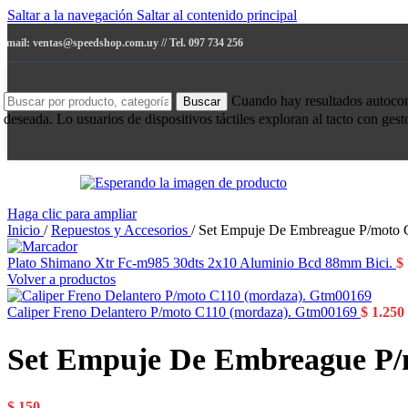
Saltar a la navegación
Saltar al contenido principal
e-mail: ventas@speedshop.com.uy // Tel. 097 734 256
Cuando hay resultados autocompl
Buscar
deseada. Lo usuarios de dispositivos táctiles exploran al tacto con ges
Haga clic para ampliar
Inicio
/
Repuestos y Accesorios
/
Set Empuje De Embreague P/moto G
Plato Shimano Xtr Fc-m985 30dts 2x10 Aluminio Bcd 88mm Bici.
$
Volver a productos
Caliper Freno Delantero P/moto C110 (mordaza). Gtm00169
$
1.250
Set Empuje De Embreague P/m
$
150