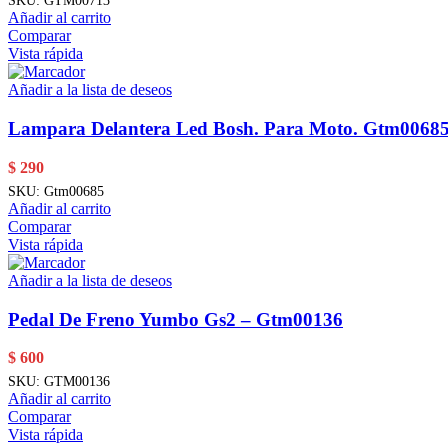
SKU:
GTM00713
Añadir al carrito
Comparar
Vista rápida
Añadir a la lista de deseos
Lampara Delantera Led Bosh. Para Moto. Gtm0068
$
290
SKU:
Gtm00685
Añadir al carrito
Comparar
Vista rápida
Añadir a la lista de deseos
Pedal De Freno Yumbo Gs2 – Gtm00136
$
600
SKU:
GTM00136
Añadir al carrito
Comparar
Vista rápida