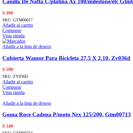
Canilla De Nafta C/platina Ax 100/milestone/etc Gtm
$
390
SKU:
GTM00017
Añadir al carrito
Comparar
Vista rápida
Añadir a la lista de deseos
Cubierta Wamor Para Bicicleta 27.5 X 2.10. Zy036d
$
590
SKU:
ZY036D
Añadir al carrito
Comparar
Vista rápida
Añadir a la lista de deseos
Goma Roce Cadena P/moto Nrx 125/200. Gtm00713
$
340