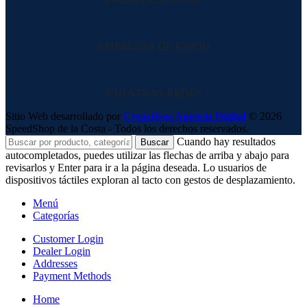
EMPRESAS DE ENVIO
NUESTRAS REDES
Sitio Web desarrollado por
Creactivos Agencia Digital
© 2026
SpeedShop de la Costa - Todos los derechos reservados.
Cuando hay resultados
Buscar
autocompletados, puedes utilizar las flechas de arriba y abajo para
revisarlos y Enter para ir a la página deseada. Lo usuarios de
dispositivos táctiles exploran al tacto con gestos de desplazamiento.
Menú
Categorías
Customer Login
Dealer Login
Addresses
Payment Methods
Home