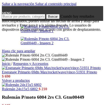
Saltar a la navegación
Saltar al contenido principal
MENÚ
Cuando hay resultados
Buscar
autocompletados, puedes utilizar las flechas de arriba y abajo para
revisarlos y Enter para ir a la página deseada. Lo usuarios de
dispositivos táctiles exploran al tacto con gestos de desplazamiento.
Haga clic para ampliar
Inicio
/
Repuestos y Accesorios
Engranaje Primario 69dts Max/rocket/wave/vince-51931 P/moto
$
690
Volver a productos
Rulemán 24x15x5 6802
$
210
Rulemán P/moto 6004 2rs C3. Gtm00449