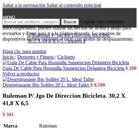
Saltar a la navegación
Saltar al contenido principal
MENÚ
Cuando hay resultados
Buscar
autocompletados, puedes utilizar las flechas de arriba y abajo para
revisarlos y Enter para ir a la página deseada. Lo usuarios de
dispositivos táctiles exploran al tacto con gestos de desplazamiento.
Haga clic para ampliar
Inicio
/
Deportes y Fitness
/
Ciclismo
Guia De Cable Para Horquilla Suspencion Delantera Bicicleta
$
200
Volver a productos
Desengrasante Bio Solifes 20 L. Ideal Taller
$
8.500
Ruleman P/ Jgo De Direccion Bicicleta. 30,2 X
41,8 X 6,5
$
341
Marca
Ruleman