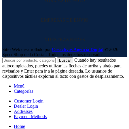
FORMAS DE PAGO
EMPRESAS DE ENVIO
NUESTRAS REDES
Sitio Web desarrollado por
Creactivos Agencia Digital
© 2026
SpeedShop de la Costa - Todos los derechos reservados.
Cuando hay resultados
Buscar
autocompletados, puedes utilizar las flechas de arriba y abajo para
revisarlos y Enter para ir a la página deseada. Lo usuarios de
dispositivos táctiles exploran al tacto con gestos de desplazamiento.
Menú
Categorías
Customer Login
Dealer Login
Addresses
Payment Methods
Home