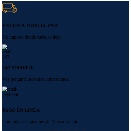
ENVÍOS A TODO EL PAÍS
No importa donde estés, te llega.
24/7 SOPORTE
Vos preguntá, nosotros contestamos.
PAGO EN LÍNEA
Con todas las opciones de Mercado Pago