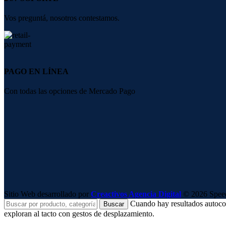
Vos preguntá, nosotros contestamos.
PAGO EN LÍNEA
Con todas las opciones de Mercado Pago
Sitio Web desarrollado por
Creactivos Agencia Digital
© 2026 SpeedS
Cuando hay resultados autocomp
Buscar
exploran al tacto con gestos de desplazamiento.