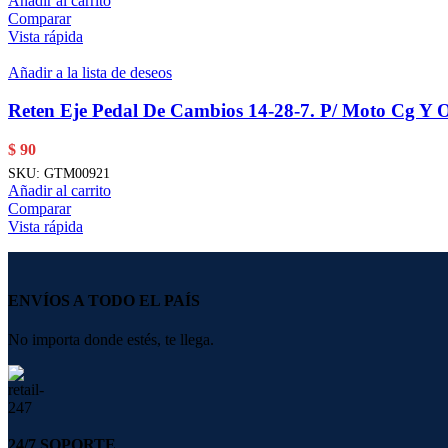
Añadir al carrito
Comparar
Vista rápida
Añadir a la lista de deseos
Reten Eje Pedal De Cambios 14-28-7. P/ Moto Cg Y O
$
90
SKU:
GTM00921
Añadir al carrito
Comparar
Vista rápida
ENVÍOS A TODO EL PAÍS
No importa donde estés, te llega.
24/7 SOPORTE