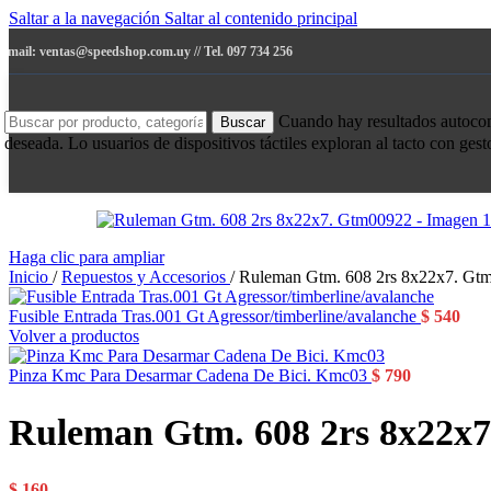
Saltar a la navegación
Saltar al contenido principal
e-mail: ventas@speedshop.com.uy // Tel. 097 734 256
Cuando hay resultados autocompl
Buscar
deseada. Lo usuarios de dispositivos táctiles exploran al tacto con ges
Haga clic para ampliar
Inicio
/
Repuestos y Accesorios
/
Ruleman Gtm. 608 2rs 8x22x7. Gt
Fusible Entrada Tras.001 Gt Agressor/timberline/avalanche
$
540
Volver a productos
Pinza Kmc Para Desarmar Cadena De Bici. Kmc03
$
790
Ruleman Gtm. 608 2rs 8x22x
$
160