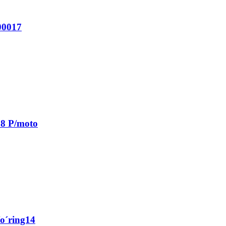
00017
58 P/moto
/o´ring14