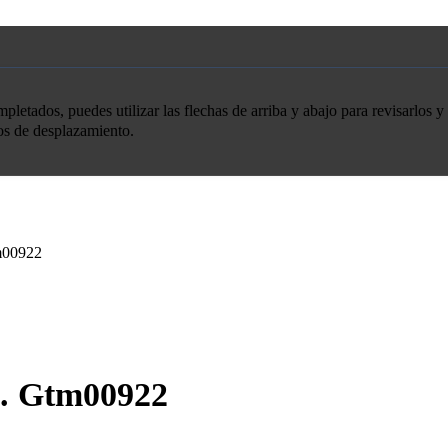
etados, puedes utilizar las flechas de arriba y abajo para revisarlos y 
tos de desplazamiento.
m00922
7. Gtm00922