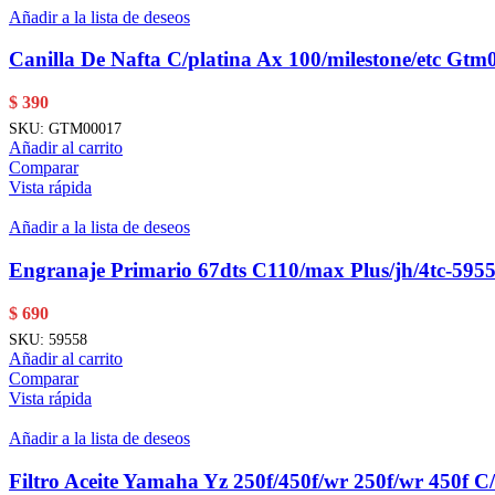
Añadir a la lista de deseos
Canilla De Nafta C/platina Ax 100/milestone/etc Gtm
$
390
SKU:
GTM00017
Añadir al carrito
Comparar
Vista rápida
Añadir a la lista de deseos
Engranaje Primario 67dts C110/max Plus/jh/4tc-595
$
690
SKU:
59558
Añadir al carrito
Comparar
Vista rápida
Añadir a la lista de deseos
Filtro Aceite Yamaha Yz 250f/450f/wr 250f/wr 450f C