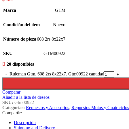
Marca
GTM
Condición del ítem
Nuevo
Número de pieza
608 2rs 8x22x7
SKU
GTM00922
20 disponibles
Ruleman Gtm. 608 2rs 8x22x7. Gtm00922 cantidad
Comparar
Añadir a la lista de deseos
SKU:
Gtm00922
Categorías:
Repuestos y Accesorios
,
Repuestos Motos y Cuatriciclos
Compartir:
Descripción
Shipping and Delivery