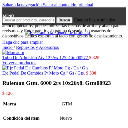
Saltar a la navegación
Saltar al contenido principal
MENÚ
Cuando hay resultados
Buscar
autocompletados, puedes utilizar las flechas de arriba y abajo para
revisarlos y Enter para ir a la página deseada. Lo usuarios de
dispositivos táctiles exploran al tacto con gestos de desplazamiento.
Haga clic para ampliar
Inicio
/
Repuestos y Accesorios
Tubo De Admisión Atv 125/vx 125. Gtm00577
$
320
Volver a productos
Eje Pedal De Cambios P/ Moto Cg / Gs / Gts.
$
330
Ruleman Gtm. 6000 2rs 10x26x8. Gtm00923
$
120
Marca
GTM
Condición del ítem
Nuevo