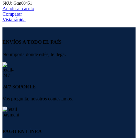
SKU:
Gtm00451
Añadir al carrito
Comparar
Vista rápida
ENVÍOS A TODO EL PAÍS
No importa donde estés, te llega.
24/7 SOPORTE
Vos preguntá, nosotros contestamos.
PAGO EN LÍNEA