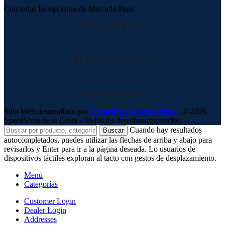
Con todas las opciones de Mercado Pago
FORMAS DE PAGO
EMPRESAS DE ENVIO
NUESTRAS REDES
Sitio Web desarrollado por
Creactivos Agencia Digital
© 2026
SpeedShop de la Costa - Todos los derechos reservados.
Cuando hay resultados
Buscar
autocompletados, puedes utilizar las flechas de arriba y abajo para
revisarlos y Enter para ir a la página deseada. Lo usuarios de
dispositivos táctiles exploran al tacto con gestos de desplazamiento.
Menú
Categorías
Customer Login
Dealer Login
Addresses