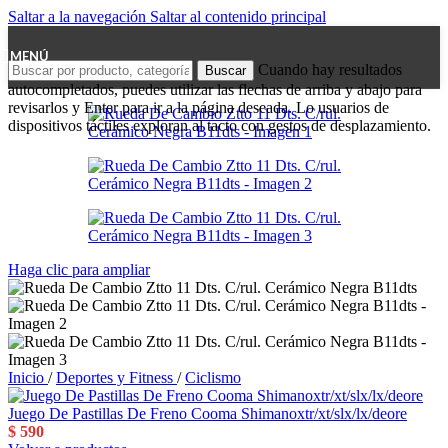
Saltar a la navegación
Saltar al contenido principal
MENÚ
Cuando hay resultados
Buscar
autocompletados, puedes utilizar las flechas de arriba y abajo para
revisarlos y Enter para ir a la página deseada. Lo usuarios de
dispositivos táctiles exploran al tacto con gestos de desplazamiento.
Haga clic para ampliar
Inicio
/
Deportes y Fitness
/
Ciclismo
Juego De Pastillas De Freno Cooma Shimanoxtr/xt/slx/lx/deore
$
590