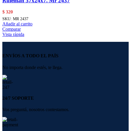
Rulemán 37x24x7. Mr 2437
$
320
SKU:
MR 2437
Añadir al carrito
Comparar
Vista rápida
ENVÍOS A TODO EL PAÍS
No importa donde estés, te llega.
24/7 SOPORTE
Vos preguntá, nosotros contestamos.