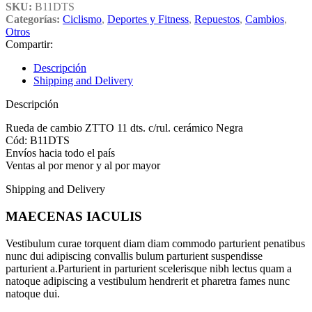
SKU:
B11DTS
Categorías:
Ciclismo
,
Deportes y Fitness
,
Repuestos
,
Cambios
,
Otros
Compartir:
Descripción
Shipping and Delivery
Descripción
Rueda de cambio ZTTO 11 dts. c/rul. cerámico Negra
Cód: B11DTS
Envíos hacia todo el país
Ventas al por menor y al por mayor
Shipping and Delivery
MAECENAS IACULIS
Vestibulum curae torquent diam diam commodo parturient penatibus
nunc dui adipiscing convallis bulum parturient suspendisse
parturient a.Parturient in parturient scelerisque nibh lectus quam a
natoque adipiscing a vestibulum hendrerit et pharetra fames nunc
natoque dui.