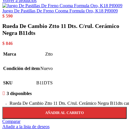
Volver a productos
Juego De Pastillas De Freno Cooma Formula Oro, K18 Pf0009
$
590
Rueda De Cambio Ztto 11 Dts. C/rul. Cerámico
Negra B11dts
$
846
Marca
Ztto
Condición del ítem
Nuevo
SKU
B11DTS
3 disponibles
Rueda De Cambio Ztto 11 Dts. C/rul. Cerámico Negra B11dts ca
AÑADIR AL CARRITO
Comparar
Añadir a la lista de deseos