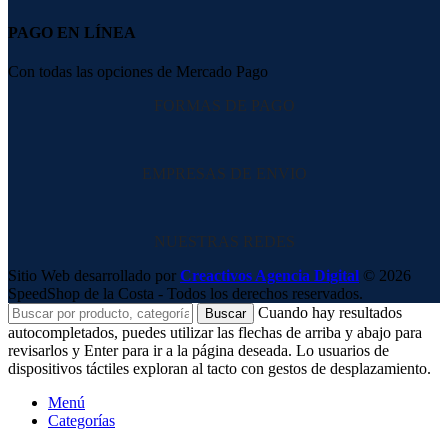
PAGO EN LÍNEA
Con todas las opciones de Mercado Pago
FORMAS DE PAGO
EMPRESAS DE ENVIO
NUESTRAS REDES
Sitio Web desarrollado por
Creactivos Agencia Digital
© 2026
SpeedShop de la Costa - Todos los derechos reservados.
Cuando hay resultados
Buscar
autocompletados, puedes utilizar las flechas de arriba y abajo para
revisarlos y Enter para ir a la página deseada. Lo usuarios de
dispositivos táctiles exploran al tacto con gestos de desplazamiento.
Menú
Categorías