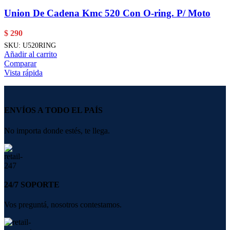
Union De Cadena Kmc 520 Con O-ring. P/ Moto
$
290
SKU:
U520RING
Añadir al carrito
Comparar
Vista rápida
ENVÍOS A TODO EL PAÍS
No importa donde estés, te llega.
24/7 SOPORTE
Vos preguntá, nosotros contestamos.