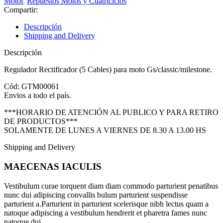
Motor
,
Repuestos Motos y Cuatriciclos
Compartir:
Descripción
Shipping and Delivery
Descripción
Regulador Rectificador (5 Cables) para moto Gs/classic/milestone.
Cód: GTM00061
Envios a todo el país.
***HORARIO DE ATENCIÓN AL PUBLICO Y PARA RETIRO
DE PRODUCTOS***
SOLAMENTE DE LUNES A VIERNES DE 8.30 A 13.00 HS
Shipping and Delivery
MAECENAS IACULIS
Vestibulum curae torquent diam diam commodo parturient penatibus
nunc dui adipiscing convallis bulum parturient suspendisse
parturient a.Parturient in parturient scelerisque nibh lectus quam a
natoque adipiscing a vestibulum hendrerit et pharetra fames nunc
natoque dui.