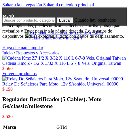
Saltar a la navegación
Saltar al contenido principal
MENÚ
Cuando hay resultados
Buscar
autocompletados, puedes utilizar las flechas de arriba y abajo para
revisarlos y Enter para ir a la página deseada. Lo usuarios de
dispositivos táctiles exploran al tacto con gestos de desplazamiento.
Haga clic para ampliar
Inicio
/
Repuestos y Accesorios
Cadena Kmc Z7 1/2 X 3/32 X 116 L 6-7-8 Vels. Original Taiwan
$
560
Volver a productos
Relay De Señaleros Para Moto, 12v S/sonido, Universal. 00090
$
150
Regulador Rectificador(5 Cables). Moto
Gs/classic/milestone
$
520
Marca
GTM