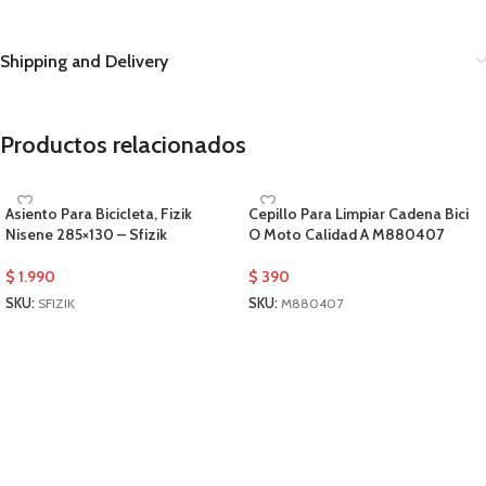
Shipping and Delivery
Productos relacionados
Asiento Para Bicicleta, Fizik
Cepillo Para Limpiar Cadena Bici
Nisene 285×130 – Sfizik
O Moto Calidad A M880407
$
1.990
$
390
SKU:
SFIZIK
SKU:
M880407
AÑADIR AL CARRITO
AÑADIR AL CARRITO