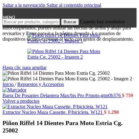
Saltar a la navegación
Saltar al contenido principal
MENÚ
Cuando hay resultados
Buscar
autocompletados, puedes utilizar las flechas de arriba y abajo para
revisarlos y Enter para ir a la página deseada. Lo usuarios de
dispositivos táctiles exploran al tacto con gestos de desplazamiento.
Haga clic para ampliar
Inicio
/
Repuestos y Accesorios
Barra De Posapies Delantera Max/bis Pro P/moto-gtm0b376
$
759
Volver a productos
Extractor Nucleo Maza Cassette. P/bicicleta. W121
$
1.290
Piñon Riffel 14 Dientes Para Moto Estria Cg.
25002