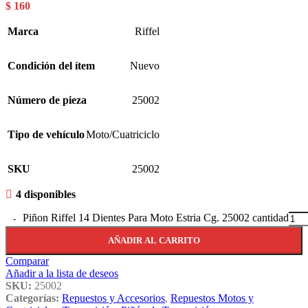
$
160
Marca
Riffel
Condición del ítem
Nuevo
Número de pieza
25002
Tipo de vehículo
Moto/Cuatriciclo
SKU
25002
4 disponibles
Piñon Riffel 14 Dientes Para Moto Estria Cg. 25002 cantidad
AÑADIR AL CARRITO
Comparar
Añadir a la lista de deseos
SKU:
25002
Categorías:
Repuestos y Accesorios
,
Repuestos Motos y