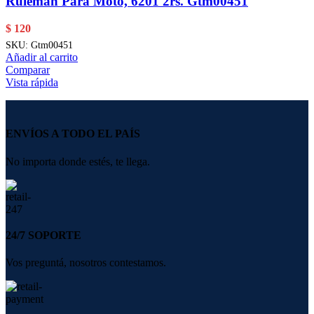
Rulemán Para Moto, 6201 2rs. Gtm00451
$
120
SKU:
Gtm00451
Añadir al carrito
Comparar
Vista rápida
ENVÍOS A TODO EL PAÍS
No importa donde estés, te llega.
24/7 SOPORTE
Vos preguntá, nosotros contestamos.