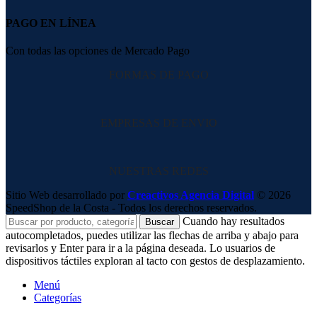
PAGO EN LÍNEA
Con todas las opciones de Mercado Pago
FORMAS DE PAGO
EMPRESAS DE ENVIO
NUESTRAS REDES
Sitio Web desarrollado por
Creactivos Agencia Digital
© 2026
SpeedShop de la Costa - Todos los derechos reservados.
Cuando hay resultados
Buscar
autocompletados, puedes utilizar las flechas de arriba y abajo para
revisarlos y Enter para ir a la página deseada. Lo usuarios de
dispositivos táctiles exploran al tacto con gestos de desplazamiento.
Menú
Categorías