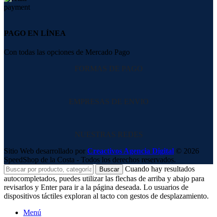
PAGO EN LÍNEA
Con todas las opciones de Mercado Pago
FORMAS DE PAGO
EMPRESAS DE ENVIO
NUESTRAS REDES
Sitio Web desarrollado por
Creactivos Agencia Digital
© 2026
SpeedShop de la Costa - Todos los derechos reservados.
Cuando hay resultados
Buscar
autocompletados, puedes utilizar las flechas de arriba y abajo para
revisarlos y Enter para ir a la página deseada. Lo usuarios de
dispositivos táctiles exploran al tacto con gestos de desplazamiento.
Menú