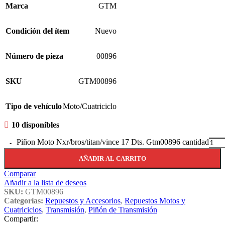
Marca
GTM
Condición del ítem
Nuevo
Número de pieza
00896
SKU
GTM00896
Tipo de vehículo
Moto/Cuatriciclo
10 disponibles
Piñon Moto Nxr/bros/titan/vince 17 Dts. Gtm00896 cantidad
AÑADIR AL CARRITO
Comparar
Añadir a la lista de deseos
SKU:
GTM00896
Categorías:
Repuestos y Accesorios
,
Repuestos Motos y
Cuatriciclos
,
Transmisión
,
Piñón de Transmisión
Compartir: