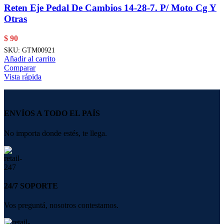
Reten Eje Pedal De Cambios 14-28-7. P/ Moto Cg Y
Otras
$
90
SKU:
GTM00921
Añadir al carrito
Comparar
Vista rápida
ENVÍOS A TODO EL PAÍS
No importa donde estés, te llega.
24/7 SOPORTE
Vos preguntá, nosotros contestamos.