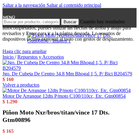
Saltar a la navegación
Saltar al contenido principal
MENÚ
Cuando hay resultados
Buscar
autocompletados, puedes utilizar las flechas de arriba y abajo para
revisarlos y Enter para ir a la página deseada. Lo usuarios de
dispositivos táctiles exploran al tacto con gestos de desplazamiento.
Haga clic para ampliar
Inicio
/
Repuestos y Accesorios
Jgo. De Cubeta De Centro 34.8 Mm Bhogal 1,5. P/ Bici B204579
$
160
Volver a productos
Motor De Arranque 12dts P/moto C100/110cc, Etc. Gtm00854
$
1.290
Piñon Moto Nxr/bros/titan/vince 17 Dts.
Gtm00896
$
165