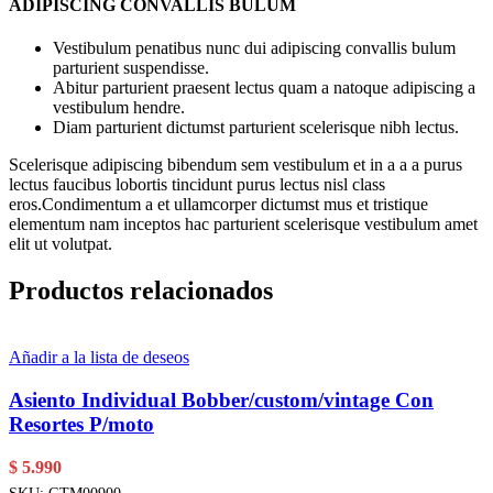
ADIPISCING CONVALLIS BULUM
Vestibulum penatibus nunc dui adipiscing convallis bulum
parturient suspendisse.
Abitur parturient praesent lectus quam a natoque adipiscing a
vestibulum hendre.
Diam parturient dictumst parturient scelerisque nibh lectus.
Scelerisque adipiscing bibendum sem vestibulum et in a a a purus
lectus faucibus lobortis tincidunt purus lectus nisl class
eros.Condimentum a et ullamcorper dictumst mus et tristique
elementum nam inceptos hac parturient scelerisque vestibulum amet
elit ut volutpat.
Productos relacionados
Añadir a la lista de deseos
Asiento Individual Bobber/custom/vintage Con
Resortes P/moto
$
5.990
SKU:
GTM00900