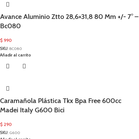
Avance Aluminio Ztto 28,6×31,8 80 Mm +/- 7° –
Bc080
$
990
SKU:
BC080
Añadir al carrito
Caramañola Plástica Tkx Bpa Free 600cc
Madei Italy G600 Bici
$
290
SKU:
G600