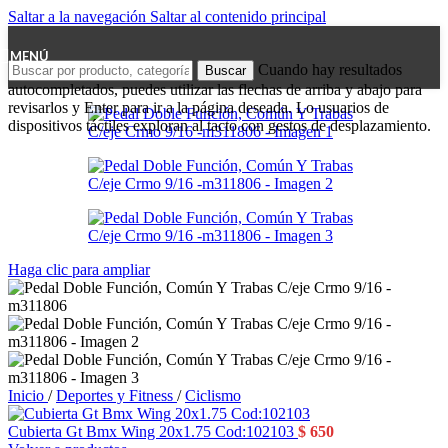
Saltar a la navegación
Saltar al contenido principal
MENÚ
Cuando hay resultados
Buscar
autocompletados, puedes utilizar las flechas de arriba y abajo para
revisarlos y Enter para ir a la página deseada. Lo usuarios de
dispositivos táctiles exploran al tacto con gestos de desplazamiento.
Haga clic para ampliar
Inicio
/
Deportes y Fitness
/
Ciclismo
Cubierta Gt Bmx Wing 20x1.75 Cod:102103
$
650