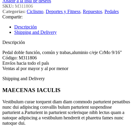
Añadir a la lista de deseos
SKU:
M311806
Categorías:
Ciclismo
,
Deportes y Fitness
,
Repuestos
,
Pedales
Compartir:
Descripción
Shipping and Delivery
Descripción
Pedal doble función, común y trabas,aluminio c/eje CrMo 9/16″
Código: M311806
Envíos hacia todo el país
Ventas al por mayor y al por menor
Shipping and Delivery
MAECENAS IACULIS
Vestibulum curae torquent diam diam commodo parturient penatibus
nunc dui adipiscing convallis bulum parturient suspendisse
parturient a.Parturient in parturient scelerisque nibh lectus quam a
natoque adipiscing a vestibulum hendrerit et pharetra fames nunc
natoque dui.