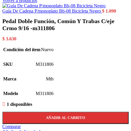
Volver a productos
Guía De Cadena P/monoplato Bb-08 Bicicleta Negro
$
1.090
Pedal Doble Función, Común Y Trabas C/eje
Crmo 9/16 -m311806
$
3.630
Condición del ítem
Nuevo
SKU
M311806
Marca
Mtb
Modelo
M311806
1 disponibles
AÑADIR AL CARRITO
Comparar