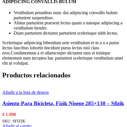
ADIPISCING CONVALLIS BULUM
Vestibulum penatibus nunc dui adipiscing convallis bulum
parturient suspendisse.
Abitur parturient praesent lectus quam a natoque adipiscing a
vestibulum hendre.
Diam parturient dictumst parturient scelerisque nibh lectus.
Scelerisque adipiscing bibendum sem vestibulum et in a a a purus
lectus faucibus lobortis tincidunt purus lectus nisl class
eros.Condimentum a et ullamcorper dictumst mus et tristique
elementum nam inceptos hac parturient scelerisque vestibulum amet
elit ut volutpat.
Productos relacionados
Añadir a la lista de deseos
Asiento Para Bicicleta, Fizik Nisene 285×130 – Sfizik
$
1.990
SKU:
SFIZIK
Añadir al carrito