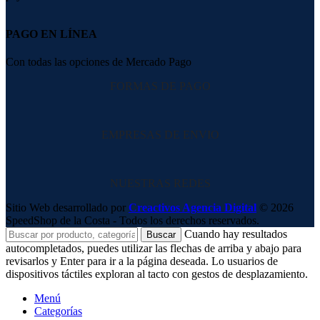
PAGO EN LÍNEA
Con todas las opciones de Mercado Pago
FORMAS DE PAGO
EMPRESAS DE ENVIO
NUESTRAS REDES
Sitio Web desarrollado por
Creactivos Agencia Digital
© 2026
SpeedShop de la Costa - Todos los derechos reservados.
Cuando hay resultados
Buscar
autocompletados, puedes utilizar las flechas de arriba y abajo para
revisarlos y Enter para ir a la página deseada. Lo usuarios de
dispositivos táctiles exploran al tacto con gestos de desplazamiento.
Menú
Categorías