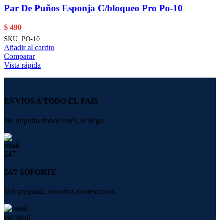
Par De Puños Esponja C/bloqueo Pro Po-10
$
490
SKU:
PO-10
Añadir al carrito
Comparar
Vista rápida
ENVÍOS A TODO EL PAÍS
No importa donde estés, te llega.
24/7 SOPORTE
Vos preguntá, nosotros contestamos.