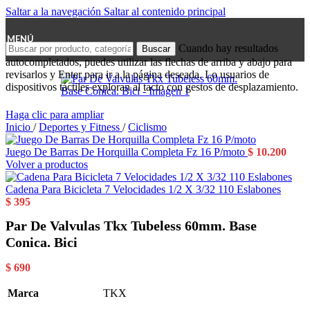
Saltar a la navegación
Saltar al contenido principal
MENÚ
Cuando hay resultados
Buscar
autocompletados, puedes utilizar las flechas de arriba y abajo para
revisarlos y Enter para ir a la página deseada. Lo usuarios de
dispositivos táctiles exploran al tacto con gestos de desplazamiento.
Haga clic para ampliar
Inicio
/
Deportes y Fitness
/
Ciclismo
Juego De Barras De Horquilla Completa Fz 16 P/moto
$
10.200
Volver a productos
Cadena Para Bicicleta 7 Velocidades 1/2 X 3/32 110 Eslabones
$
395
Par De Valvulas Tkx Tubeless 60mm. Base
Conica. Bici
$
690
Marca
TKX