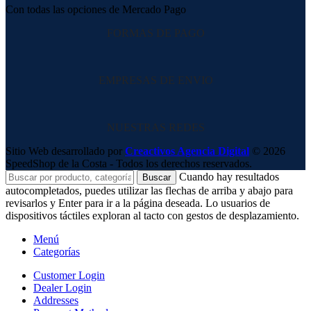
Con todas las opciones de Mercado Pago
FORMAS DE PAGO
EMPRESAS DE ENVIO
NUESTRAS REDES
Sitio Web desarrollado por
Creactivos Agencia Digital
© 2026
SpeedShop de la Costa - Todos los derechos reservados.
Cuando hay resultados
Buscar
autocompletados, puedes utilizar las flechas de arriba y abajo para
revisarlos y Enter para ir a la página deseada. Lo usuarios de
dispositivos táctiles exploran al tacto con gestos de desplazamiento.
Menú
Categorías
Customer Login
Dealer Login
Addresses