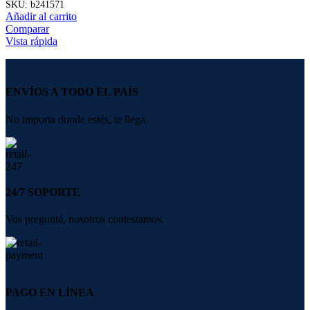
SKU:
b241571
Añadir al carrito
Comparar
Vista rápida
ENVÍOS A TODO EL PAÍS
No importa donde estés, te llega.
24/7 SOPORTE
Vos preguntá, nosotros contestamos.
PAGO EN LÍNEA