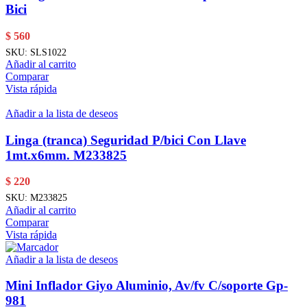
Bici
$
560
SKU:
SLS1022
Añadir al carrito
Comparar
Vista rápida
Añadir a la lista de deseos
Linga (tranca) Seguridad P/bici Con Llave
1mt.x6mm. M233825
$
220
SKU:
M233825
Añadir al carrito
Comparar
Vista rápida
Añadir a la lista de deseos
Mini Inflador Giyo Aluminio, Av/fv C/soporte Gp-
981