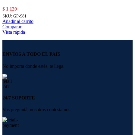
$
1.120
SKU:
GP-981
Añadir al carrito
Comparar
Vista rápida
ENVÍOS A TODO EL PAÍS
No importa donde estés, te llega.
24/7 SOPORTE
Vos preguntá, nosotros contestamos.