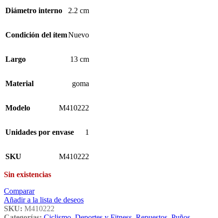
Diámetro interno
2.2 cm
Condición del ítem
Nuevo
Largo
13 cm
Material
goma
Modelo
M410222
Unidades por envase
1
SKU
M410222
Sin existencias
Comparar
Añadir a la lista de deseos
SKU:
M410222
Categorías:
Ciclismo
,
Deportes y Fitness
,
Repuestos
,
Puños