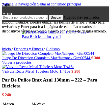
Saltar a la navegación
Saltar al contenido principal
Agotado
MENÚ
Cuando hay resultados
Buscar
autocompletados, puedes utilizar las flechas de arriba y abajo para
revisarlos y Enter para ir a la página deseada. Lo usuarios de
dispositivos táctiles exploran al tacto con gestos de desplazamiento.
Inicio
/
Deportes y Fitness
/
Ciclismo
Juego De Direccion Completo Max/fair/pro - Gtm00544
$
300
Volver a productos
Válvula Recta Metal Tubeless Moto Tr416a
$
280
Par De Puños Bmx Azul 130mm – 222 – Para
Bicicleta
$
240
Marca
M-Wave