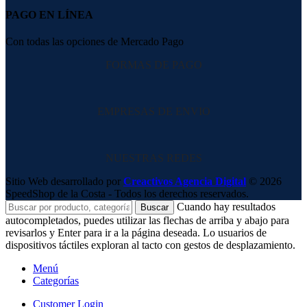
PAGO EN LÍNEA
Con todas las opciones de Mercado Pago
FORMAS DE PAGO
EMPRESAS DE ENVIO
NUESTRAS REDES
Sitio Web desarrollado por
Creactivos Agencia Digital
© 2026
SpeedShop de la Costa - Todos los derechos reservados.
Cuando hay resultados
Buscar
autocompletados, puedes utilizar las flechas de arriba y abajo para
revisarlos y Enter para ir a la página deseada. Lo usuarios de
dispositivos táctiles exploran al tacto con gestos de desplazamiento.
Menú
Categorías
Customer Login