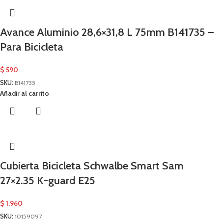
Avance Aluminio 28,6×31,8 L 75mm B141735 –
Para Bicicleta
$
590
SKU:
B141735
Añadir al carrito
Cubierta Bicicleta Schwalbe Smart Sam
27×2.35 K-guard E25
$
1.960
SKU:
10159097