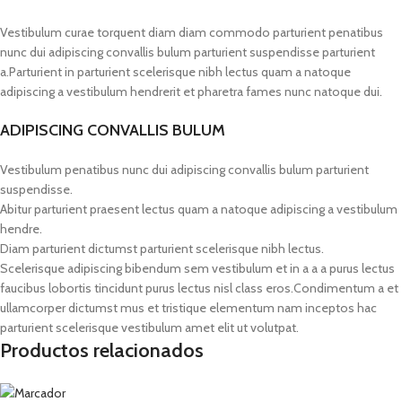
Vestibulum curae torquent diam diam commodo parturient penatibus
nunc dui adipiscing convallis bulum parturient suspendisse parturient
a.Parturient in parturient scelerisque nibh lectus quam a natoque
adipiscing a vestibulum hendrerit et pharetra fames nunc natoque dui.
ADIPISCING CONVALLIS BULUM
Vestibulum penatibus nunc dui adipiscing convallis bulum parturient
suspendisse.
Abitur parturient praesent lectus quam a natoque adipiscing a vestibulum
hendre.
Diam parturient dictumst parturient scelerisque nibh lectus.
Scelerisque adipiscing bibendum sem vestibulum et in a a a purus lectus
faucibus lobortis tincidunt purus lectus nisl class eros.Condimentum a et
ullamcorper dictumst mus et tristique elementum nam inceptos hac
parturient scelerisque vestibulum amet elit ut volutpat.
Productos relacionados