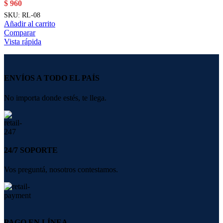
$
960
SKU:
RL-08
Añadir al carrito
Comparar
Vista rápida
ENVÍOS A TODO EL PAÍS
No importa donde estés, te llega.
24/7 SOPORTE
Vos preguntá, nosotros contestamos.
PAGO EN LÍNEA