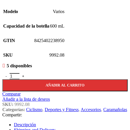
Modelo
Varios
Capacidad de la botella
600 mL
GTIN
8425402238950
SKU
9992.08
5 disponibles
Pack 8 Caramañolas 600ml Surtidas Marcas Reconocidas 9992.08 ca
AÑADIR AL CARRITO
Comparar
Añadir a la lista de deseos
SKU:
9992.08
Categorías:
Ciclismo
,
Deportes y Fitness
,
Accesorios
,
Caramañolas
Compartir:
Descripción
Shipping and Delivery