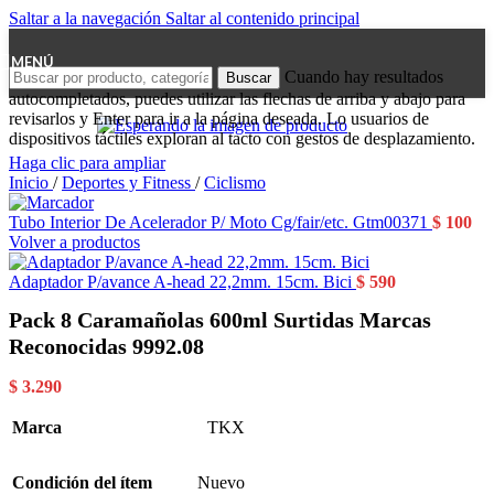
Saltar a la navegación
Saltar al contenido principal
MENÚ
Cuando hay resultados
Buscar
autocompletados, puedes utilizar las flechas de arriba y abajo para
revisarlos y Enter para ir a la página deseada. Lo usuarios de
dispositivos táctiles exploran al tacto con gestos de desplazamiento.
Haga clic para ampliar
Inicio
/
Deportes y Fitness
/
Ciclismo
Tubo Interior De Acelerador P/ Moto Cg/fair/etc. Gtm00371
$
100
Volver a productos
Adaptador P/avance A-head 22,2mm. 15cm. Bici
$
590
Pack 8 Caramañolas 600ml Surtidas Marcas
Reconocidas 9992.08
$
3.290
Marca
TKX
Condición del ítem
Nuevo