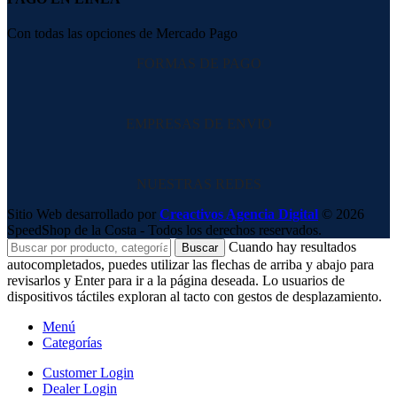
Con todas las opciones de Mercado Pago
FORMAS DE PAGO
EMPRESAS DE ENVIO
NUESTRAS REDES
Sitio Web desarrollado por
Creactivos Agencia Digital
© 2026
SpeedShop de la Costa - Todos los derechos reservados.
Cuando hay resultados
Buscar
autocompletados, puedes utilizar las flechas de arriba y abajo para
revisarlos y Enter para ir a la página deseada. Lo usuarios de
dispositivos táctiles exploran al tacto con gestos de desplazamiento.
Menú
Categorías
Customer Login
Dealer Login