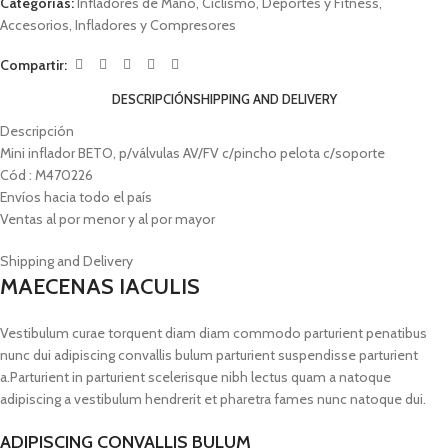
Categorías:
Infladores de Mano
,
Ciclismo
,
Deportes y Fitness
,
Accesorios
,
Infladores y Compresores
Compartir:
DESCRIPCIÓN
SHIPPING AND DELIVERY
Descripción
Mini inflador BETO, p/válvulas AV/FV c/pincho pelota c/soporte
Cód : M470226
Envíos hacia todo el país
Ventas al por menor y al por mayor
Shipping and Delivery
MAECENAS IACULIS
Vestibulum curae torquent diam diam commodo parturient penatibus
nunc dui adipiscing convallis bulum parturient suspendisse parturient
a.Parturient in parturient scelerisque nibh lectus quam a natoque
adipiscing a vestibulum hendrerit et pharetra fames nunc natoque dui.
ADIPISCING CONVALLIS BULUM