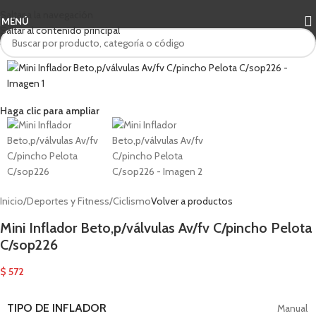
Saltar a la navegación
MENÚ
Saltar al contenido principal
Agotado
Haga clic para ampliar
Inicio
/
Deportes y Fitness
/
Ciclismo
Volver a productos
Mini Inflador Beto,p/válvulas Av/fv C/pincho Pelota
C/sop226
$
572
TIPO DE INFLADOR
Manual