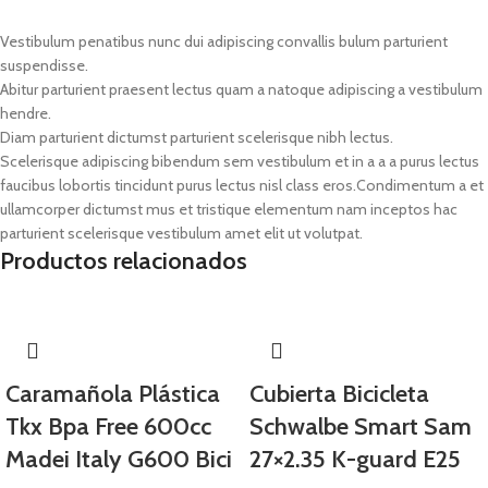
Vestibulum penatibus nunc dui adipiscing convallis bulum parturient
suspendisse.
Abitur parturient praesent lectus quam a natoque adipiscing a vestibulum
hendre.
Diam parturient dictumst parturient scelerisque nibh lectus.
Scelerisque adipiscing bibendum sem vestibulum et in a a a purus lectus
faucibus lobortis tincidunt purus lectus nisl class eros.Condimentum a et
ullamcorper dictumst mus et tristique elementum nam inceptos hac
parturient scelerisque vestibulum amet elit ut volutpat.
Productos relacionados
Caramañola Plástica
Cubierta Bicicleta
Tkx Bpa Free 600cc
Schwalbe Smart Sam
Madei Italy G600 Bici
27×2.35 K-guard E25