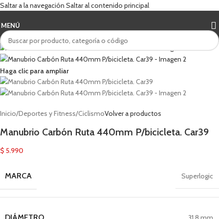
Saltar a la navegación
Saltar al contenido principal
MENÚ
Haga clic para ampliar
Inicio
/
Deportes y Fitness
/
Ciclismo
Volver a productos
Manubrio Carbón Ruta 440mm P/bicicleta. Car39
$
5.990
MARCA
Superlogic
DIÁMETRO
31.8 mm