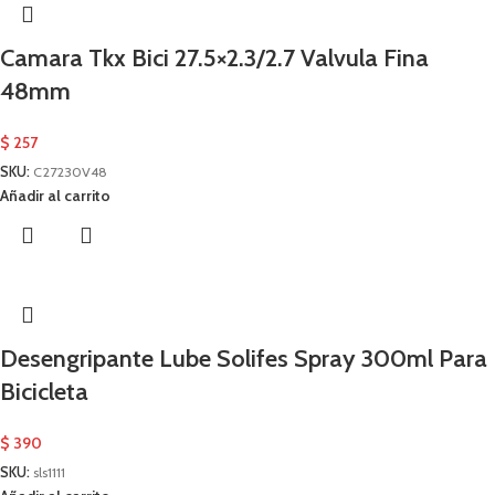
Camara Tkx Bici 27.5×2.3/2.7 Valvula Fina
48mm
$
257
SKU:
C27230V48
Añadir al carrito
Desengripante Lube Solifes Spray 300ml Para
Bicicleta
$
390
SKU:
sls1111