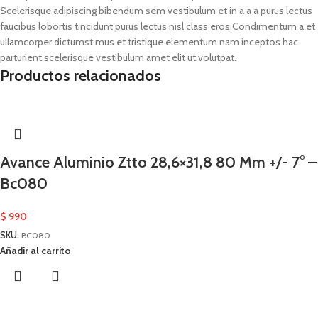
Scelerisque adipiscing bibendum sem vestibulum et in a a a purus lectus
faucibus lobortis tincidunt purus lectus nisl class eros.Condimentum a et
ullamcorper dictumst mus et tristique elementum nam inceptos hac
parturient scelerisque vestibulum amet elit ut volutpat.
Productos relacionados
Avance Aluminio Ztto 28,6×31,8 80 Mm +/- 7° –
Bc080
$
990
SKU:
BC080
Añadir al carrito