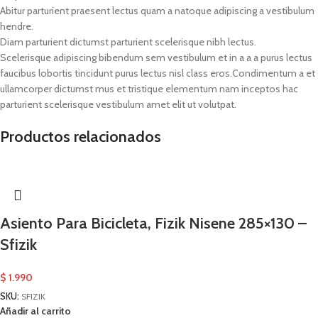
Abitur parturient praesent lectus quam a natoque adipiscing a vestibulum
hendre.
Diam parturient dictumst parturient scelerisque nibh lectus.
Scelerisque adipiscing bibendum sem vestibulum et in a a a purus lectus
faucibus lobortis tincidunt purus lectus nisl class eros.Condimentum a et
ullamcorper dictumst mus et tristique elementum nam inceptos hac
parturient scelerisque vestibulum amet elit ut volutpat.
Productos relacionados
Asiento Para Bicicleta, Fizik Nisene 285×130 –
Sfizik
$
1.990
SKU:
SFIZIK
Añadir al carrito