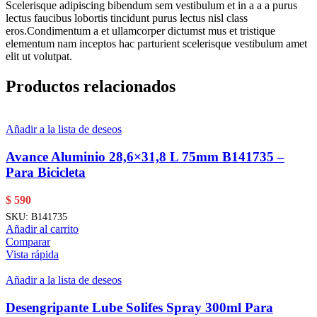
Scelerisque adipiscing bibendum sem vestibulum et in a a a purus
lectus faucibus lobortis tincidunt purus lectus nisl class
eros.Condimentum a et ullamcorper dictumst mus et tristique
elementum nam inceptos hac parturient scelerisque vestibulum amet
elit ut volutpat.
Productos relacionados
Añadir a la lista de deseos
Avance Aluminio 28,6×31,8 L 75mm B141735 –
Para Bicicleta
$
590
SKU:
B141735
Añadir al carrito
Comparar
Vista rápida
Añadir a la lista de deseos
Desengripante Lube Solifes Spray 300ml Para