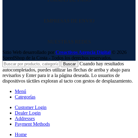
EMPRESAS DE ENVIO
NUESTRAS REDES
Sitio Web desarrollado por
Creactivos Agencia Digital
© 2026
SpeedShop de la Costa - Todos los derechos reservados.
Cuando hay resultados
Buscar
autocompletados, puedes utilizar las flechas de arriba y abajo para
revisarlos y Enter para ir a la página deseada. Lo usuarios de
dispositivos táctiles exploran al tacto con gestos de desplazamiento.
Menú
Categorías
Customer Login
Dealer Login
Addresses
Payment Methods
Home