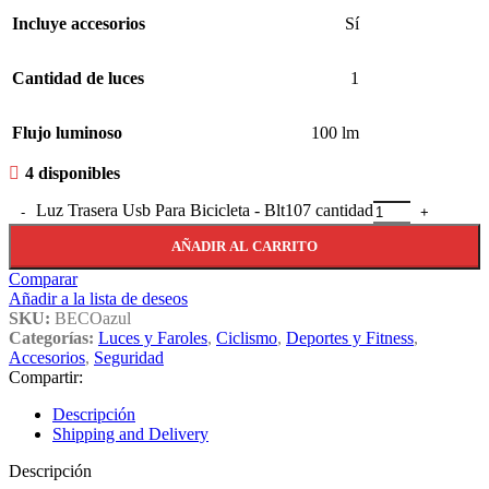
Incluye accesorios
Sí
Cantidad de luces
1
Flujo luminoso
100 lm
4 disponibles
Luz Trasera Usb Para Bicicleta - Blt107 cantidad
AÑADIR AL CARRITO
Comparar
Añadir a la lista de deseos
SKU:
BECOazul
Categorías:
Luces y Faroles
,
Ciclismo
,
Deportes y Fitness
,
Accesorios
,
Seguridad
Compartir:
Descripción
Shipping and Delivery
Descripción