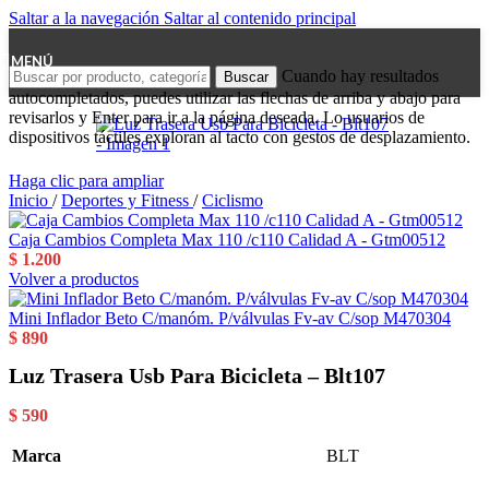
Saltar a la navegación
Saltar al contenido principal
MENÚ
Cuando hay resultados
Buscar
autocompletados, puedes utilizar las flechas de arriba y abajo para
revisarlos y Enter para ir a la página deseada. Lo usuarios de
dispositivos táctiles exploran al tacto con gestos de desplazamiento.
Haga clic para ampliar
Inicio
/
Deportes y Fitness
/
Ciclismo
Caja Cambios Completa Max 110 /c110 Calidad A - Gtm00512
$
1.200
Volver a productos
Mini Inflador Beto C/manóm. P/válvulas Fv-av C/sop M470304
$
890
Luz Trasera Usb Para Bicicleta – Blt107
$
590
Marca
BLT