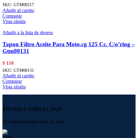
SKU:
GTM00217
Añadir al carrito
Comparar
Vista rápida
Añadir a la lista de deseos
Tapon Filtro Aceite Para Moto.cg 125 Cc. C/o’ring –
Gtm00131
$
110
SKU:
GTM00131
Añadir al carrito
Comparar
Vista rápida
ENVÍOS A TODO EL PAÍS
No importa donde estés, te llega.