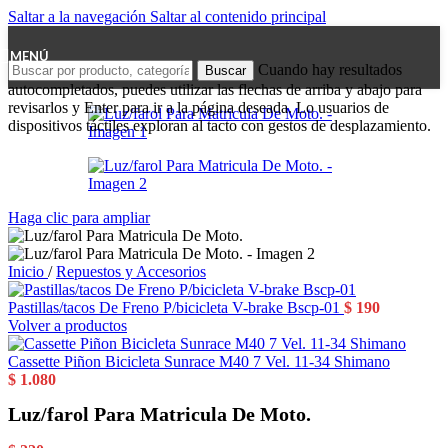
Saltar a la navegación
Saltar al contenido principal
MENÚ
Cuando hay resultados
Buscar
autocompletados, puedes utilizar las flechas de arriba y abajo para
revisarlos y Enter para ir a la página deseada. Lo usuarios de
dispositivos táctiles exploran al tacto con gestos de desplazamiento.
Haga clic para ampliar
Inicio
/
Repuestos y Accesorios
Pastillas/tacos De Freno P/bicicleta V-brake Bscp-01
$
190
Volver a productos
Cassette Piñon Bicicleta Sunrace M40 7 Vel. 11-34 Shimano
$
1.080
Luz/farol Para Matricula De Moto.