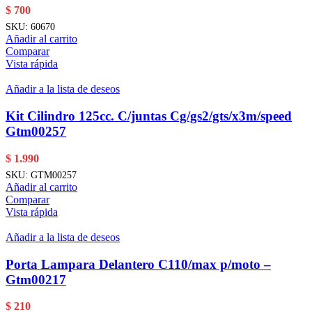
$
700
SKU:
60670
Añadir al carrito
Comparar
Vista rápida
Añadir a la lista de deseos
Kit Cilindro 125cc. C/juntas Cg/gs2/gts/x3m/speed
Gtm00257
$
1.990
SKU:
GTM00257
Añadir al carrito
Comparar
Vista rápida
Añadir a la lista de deseos
Porta Lampara Delantero C110/max p/moto –
Gtm00217
$
210