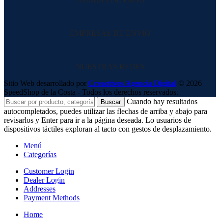
EMPRESAS DE ENVIO
NUESTRAS REDES
Sitio Web desarrollado por
Creactivos Agencia Digital
© 2026
SpeedShop de la Costa - Todos los derechos reservados.
Cuando hay resultados
Buscar
autocompletados, puedes utilizar las flechas de arriba y abajo para
revisarlos y Enter para ir a la página deseada. Lo usuarios de
dispositivos táctiles exploran al tacto con gestos de desplazamiento.
Menú
Categorías
Customer Login
Dealer Login
Addresses
Payment Methods
Home