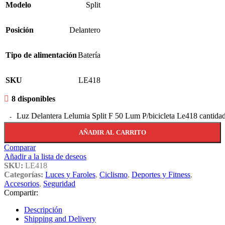
Modelo
Split
Posición
Delantero
Tipo de alimentación
Batería
SKU
LE418
8 disponibles
Luz Delantera Lelumia Split F 50 Lum P/bicicleta Le418 cantida
AÑADIR AL CARRITO
Comparar
Añadir a la lista de deseos
SKU:
LE418
Categorías:
Luces y Faroles
,
Ciclismo
,
Deportes y Fitness
,
Accesorios
,
Seguridad
Compartir:
Descripción
Shipping and Delivery