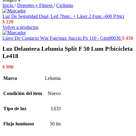
Inicio
/
Deportes y Fitness
/
Ciclismo
Luz De Seguridad Dual, Led 7func. + Láser 2 Func.-600 P/bici
$
220
Volver a productos
Llave De Contacto Wnr Fair/max /baccio Px 110 - Gtm00036
$
450
Luz Delantera Lelumia Split F 50 Lum P/bicicleta
Le418
$
990
Marca
Lelumia
Condición del ítem
Nuevo
Tipo de luz
LED
Flujo luminoso
50 lm