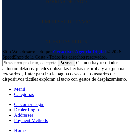
FORMAS DE PAGO
EMPRESAS DE ENVIO
NUESTRAS REDES
Sitio Web desarrollado por
Creactivos Agencia Digital
© 2026
SpeedShop de la Costa - Todos los derechos reservados.
Cuando hay resultados
Buscar
autocompletados, puedes utilizar las flechas de arriba y abajo para
revisarlos y Enter para ir a la página deseada. Lo usuarios de
dispositivos táctiles exploran al tacto con gestos de desplazamiento.
Menú
Categorías
Customer Login
Dealer Login
Addresses
Payment Methods
Home