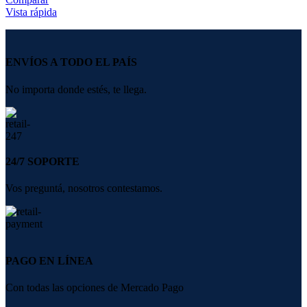
Vista rápida
ENVÍOS A TODO EL PAÍS
No importa donde estés, te llega.
24/7 SOPORTE
Vos preguntá, nosotros contestamos.
PAGO EN LÍNEA
Con todas las opciones de Mercado Pago