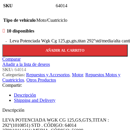
SKU
64014
Tipo de vehículo
Moto/Cuatriciclo
10 disponibles
Leva Potenciada Wgk Cg 125,gs,gts,titan 292°std/media/alta cant
AÑADIR AL CARRITO
Comparar
Añadir a la lista de deseos
SKU:
64014
Categorías:
Repuestos y Accesorios
,
Motor
,
Repuestos Motos y
Cuatriciclos
,
Otros Productos
Compartir:
Descripción
Shipping and Delivery
Descripción
LEVA POTENCIADA WGK CG 125,GS,GTS,TITAN :
292°(1010851) STD . CÓDIGO: 64014