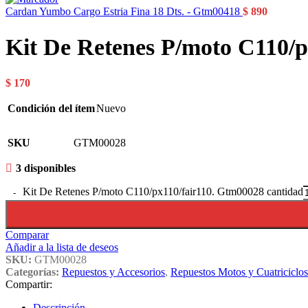
Cardan Yumbo Cargo Estria Fina 18 Dts. - Gtm00418
$
890
Kit De Retenes P/moto C110/p
$
170
Condición del ítem
Nuevo
SKU
GTM00028
3 disponibles
Kit De Retenes P/moto C110/px110/fair110. Gtm00028 cantidad
Comparar
Añadir a la lista de deseos
SKU:
GTM00028
Categorías:
Repuestos y Accesorios
,
Repuestos Motos y Cuatriciclos
Compartir:
Descripción