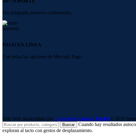
24/7 SOPORTE
Vos preguntá, nosotros contestamos.
PAGO EN LÍNEA
Con todas las opciones de Mercado Pago
Sitio Web desarrollado por
Creactivos Agencia Digital
© 2026 SpeedS
Cuando hay resultados autocomp
Buscar
exploran al tacto con gestos de desplazamiento.