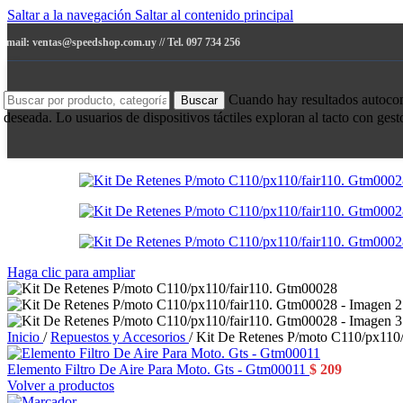
Saltar a la navegación
Saltar al contenido principal
e-mail: ventas@speedshop.com.uy // Tel. 097 734 256
Cuando hay resultados autocompl
Buscar
deseada. Lo usuarios de dispositivos táctiles exploran al tacto con ges
Haga clic para ampliar
Inicio
/
Repuestos y Accesorios
/
Kit De Retenes P/moto C110/px110
Elemento Filtro De Aire Para Moto. Gts - Gtm00011
$
209
Volver a productos