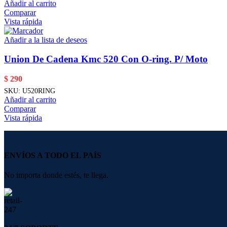
Añadir al carrito
Comparar
Vista rápida
Añadir a la lista de deseos
Union De Cadena Kmc 520 Con O-ring. P/ Moto
$
290
SKU:
U520RING
Añadir al carrito
Comparar
Vista rápida
ENVÍOS A TODO EL PAÍS
No importa donde estés, te llega.