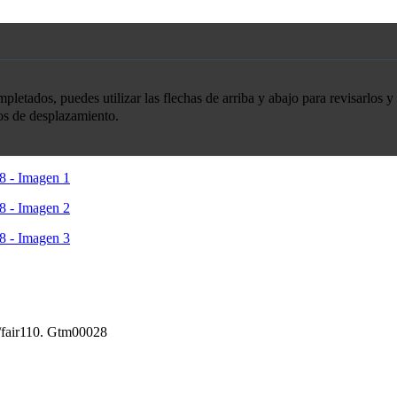
etados, puedes utilizar las flechas de arriba y abajo para revisarlos y 
tos de desplazamiento.
/fair110. Gtm00028