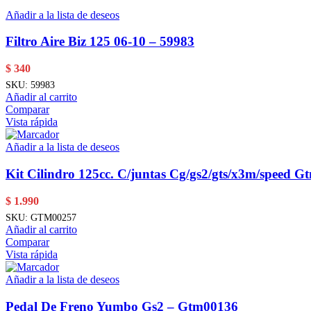
Añadir a la lista de deseos
Filtro Aire Biz 125 06-10 – 59983
$
340
SKU:
59983
Añadir al carrito
Comparar
Vista rápida
Añadir a la lista de deseos
Kit Cilindro 125cc. C/juntas Cg/gs2/gts/x3m/speed 
$
1.990
SKU:
GTM00257
Añadir al carrito
Comparar
Vista rápida
Añadir a la lista de deseos
Pedal De Freno Yumbo Gs2 – Gtm00136