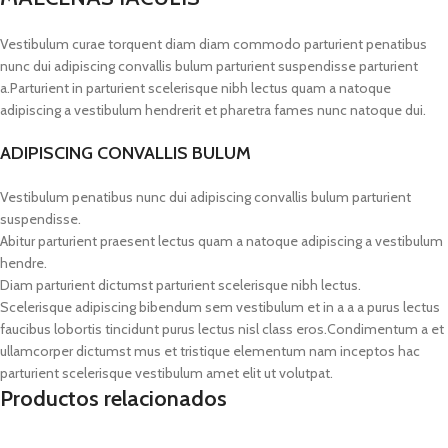
Vestibulum curae torquent diam diam commodo parturient penatibus
nunc dui adipiscing convallis bulum parturient suspendisse parturient
a.Parturient in parturient scelerisque nibh lectus quam a natoque
adipiscing a vestibulum hendrerit et pharetra fames nunc natoque dui.
ADIPISCING CONVALLIS BULUM
Vestibulum penatibus nunc dui adipiscing convallis bulum parturient
suspendisse.
Abitur parturient praesent lectus quam a natoque adipiscing a vestibulum
hendre.
Diam parturient dictumst parturient scelerisque nibh lectus.
Scelerisque adipiscing bibendum sem vestibulum et in a a a purus lectus
faucibus lobortis tincidunt purus lectus nisl class eros.Condimentum a et
ullamcorper dictumst mus et tristique elementum nam inceptos hac
parturient scelerisque vestibulum amet elit ut volutpat.
Productos relacionados