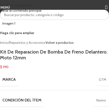
Saltar a la navegación
MENÚ
Saltar al contenido principal
Haga clic para ampliar
Inicio
/
Repuestos y Accesorios
Volver a productos
Kit De Reparacion De Bomba De Freno Delantero.
Moto 12mm
$
190
MARCA
GTM
CONDICIÓN DEL ÍTEM
Nuevo