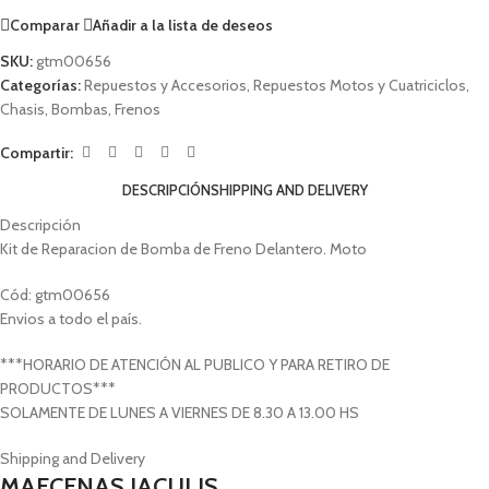
Comparar
Añadir a la lista de deseos
SKU:
gtm00656
Categorías:
Repuestos y Accesorios
,
Repuestos Motos y Cuatriciclos
,
Chasis
,
Bombas
,
Frenos
Compartir:
DESCRIPCIÓN
SHIPPING AND DELIVERY
Descripción
Kit de Reparacion de Bomba de Freno Delantero. Moto
Cód: gtm00656
Envios a todo el país.
***HORARIO DE ATENCIÓN AL PUBLICO Y PARA RETIRO DE
PRODUCTOS***
SOLAMENTE DE LUNES A VIERNES DE 8.30 A 13.00 HS
Shipping and Delivery
MAECENAS IACULIS