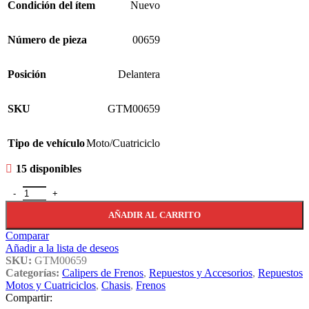
Condición del ítem
Nuevo
Número de pieza
00659
Posición
Delantera
SKU
GTM00659
Tipo de vehículo
Moto/Cuatriciclo
15 disponibles
Kit De Reparacion Caliper De Freno Delantero. Moto cantidad
AÑADIR AL CARRITO
Comparar
Añadir a la lista de deseos
SKU:
GTM00659
Categorías:
Calipers de Frenos
,
Repuestos y Accesorios
,
Repuestos
Motos y Cuatriciclos
,
Chasis
,
Frenos
Compartir: