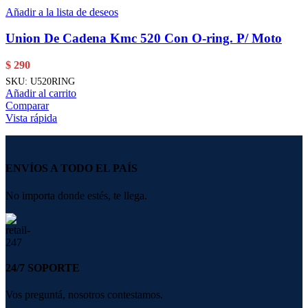
Añadir a la lista de deseos
Union De Cadena Kmc 520 Con O-ring. P/ Moto
$
290
SKU:
U520RING
Añadir al carrito
Comparar
Vista rápida
ENVÍOS A TODO EL PAÍS
No importa donde estés, te llega.
24/7 SOPORTE
Vos preguntá, nosotros contestamos.