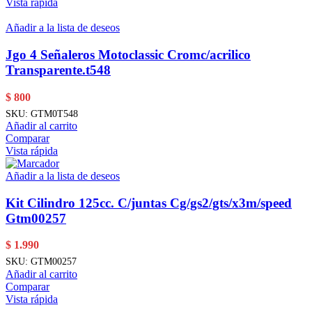
Vista rápida
Añadir a la lista de deseos
Jgo 4 Señaleros Motoclassic Cromc/acrilico
Transparente.t548
$
800
SKU:
GTM0T548
Añadir al carrito
Comparar
Vista rápida
Añadir a la lista de deseos
Kit Cilindro 125cc. C/juntas Cg/gs2/gts/x3m/speed
Gtm00257
$
1.990
SKU:
GTM00257
Añadir al carrito
Comparar
Vista rápida