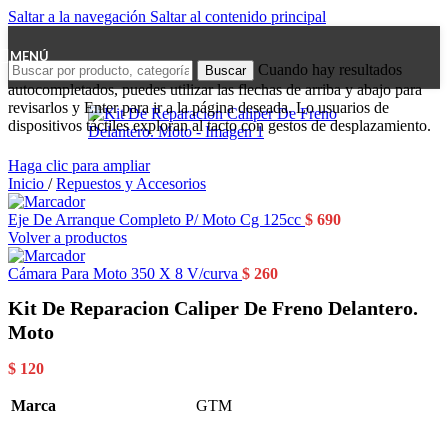
Saltar a la navegación
Saltar al contenido principal
MENÚ
Cuando hay resultados
Buscar
autocompletados, puedes utilizar las flechas de arriba y abajo para
revisarlos y Enter para ir a la página deseada. Lo usuarios de
dispositivos táctiles exploran al tacto con gestos de desplazamiento.
Haga clic para ampliar
Inicio
/
Repuestos y Accesorios
Eje De Arranque Completo P/ Moto Cg 125cc
$
690
Volver a productos
Cámara Para Moto 350 X 8 V/curva
$
260
Kit De Reparacion Caliper De Freno Delantero.
Moto
$
120
Marca
GTM