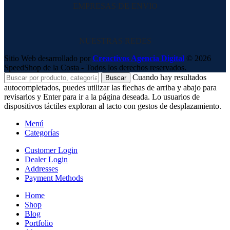
EMPRESAS DE ENVIO
NUESTRAS REDES
Sitio Web desarrollado por
Creactivos Agencia Digital
© 2026
SpeedShop de la Costa - Todos los derechos reservados.
Cuando hay resultados
Buscar
autocompletados, puedes utilizar las flechas de arriba y abajo para
revisarlos y Enter para ir a la página deseada. Lo usuarios de
dispositivos táctiles exploran al tacto con gestos de desplazamiento.
Menú
Categorías
Customer Login
Dealer Login
Addresses
Payment Methods
Home
Shop
Blog
Portfolio