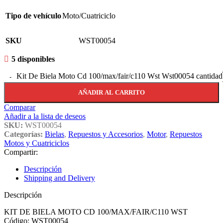
Tipo de vehículo
Moto/Cuatriciclo
SKU
WST00054
5 disponibles
Kit De Biela Moto Cd 100/max/fair/c110 Wst Wst00054 cantidad
AÑADIR AL CARRITO
Comparar
Añadir a la lista de deseos
SKU:
WST00054
Categorías:
Bielas
,
Repuestos y Accesorios
,
Motor
,
Repuestos
Motos y Cuatriciclos
Compartir:
Descripción
Shipping and Delivery
Descripción
KIT DE BIELA MOTO CD 100/MAX/FAIR/C110 WST
Código: WST00054