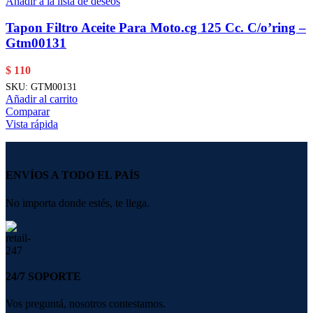
Añadir a la lista de deseos
Tapon Filtro Aceite Para Moto.cg 125 Cc. C/o’ring –
Gtm00131
$
110
SKU:
GTM00131
Añadir al carrito
Comparar
Vista rápida
ENVÍOS A TODO EL PAÍS
No importa donde estés, te llega.
24/7 SOPORTE
Vos preguntá, nosotros contestamos.