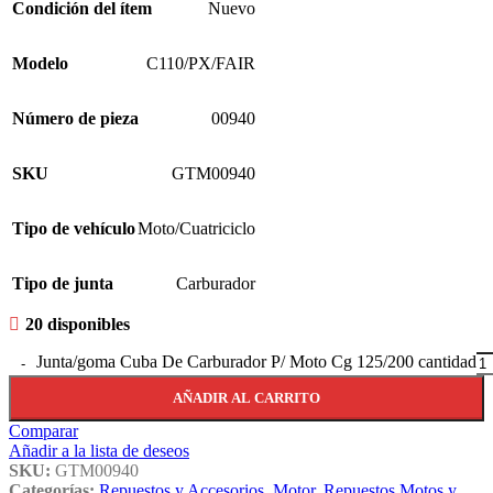
Condición del ítem
Nuevo
Modelo
C110/PX/FAIR
Número de pieza
00940
SKU
GTM00940
Tipo de vehículo
Moto/Cuatriciclo
Tipo de junta
Carburador
20 disponibles
Junta/goma Cuba De Carburador P/ Moto Cg 125/200 cantidad
AÑADIR AL CARRITO
Comparar
Añadir a la lista de deseos
SKU:
GTM00940
Categorías:
Repuestos y Accesorios
,
Motor
,
Repuestos Motos y