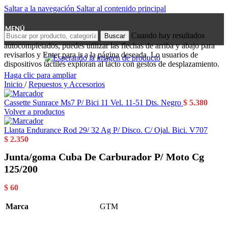
Saltar a la navegación
Saltar al contenido principal
MENÚ
Cuando hay resultados
Buscar
autocompletados, puedes utilizar las flechas de arriba y abajo para
revisarlos y Enter para ir a la página deseada. Lo usuarios de
dispositivos táctiles exploran al tacto con gestos de desplazamiento.
Haga clic para ampliar
Inicio
/
Repuestos y Accesorios
Cassette Sunrace Ms7 P/ Bici 11 Vel. 11-51 Dts. Negro
$
5.380
Volver a productos
Llanta Endurance Rod 29/ 32 Ag P/ Disco. C/ Ojal. Bici. V707
$
2.350
Junta/goma Cuba De Carburador P/ Moto Cg
125/200
$
60
Marca
GTM