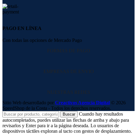
PAGO EN LÍNEA
Con todas las opciones de Mercado Pago
FORMAS DE PAGO
EMPRESAS DE ENVIO
NUESTRAS REDES
Sitio Web desarrollado por
Creactivos Agencia Digital
© 2026
SpeedShop de la Costa - Todos los derechos reservados.
Cuando hay resultados
Buscar
autocompletados, puedes utilizar las flechas de arriba y abajo para
revisarlos y Enter para ir a la página deseada. Lo usuarios de
dispositivos táctiles exploran al tacto con gestos de desplazamiento.